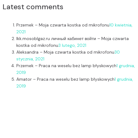
Latest comments
Przemek
–
Moja czwarta kostka od mikrofonu
10 kwietnia,
2021
lkk.mosoblgaz.ru личный кабинет войти
–
Moja czwarta
kostka od mikrofonu
3 lutego, 2021
Aleksandra
–
Moja czwarta kostka od mikrofonu
30
stycznia, 2021
Przemek
–
Praca na weselu bez lamp błyskowych
1 grudnia,
2019
Amator
–
Praca na weselu bez lamp błyskowych
1 grudnia,
2019