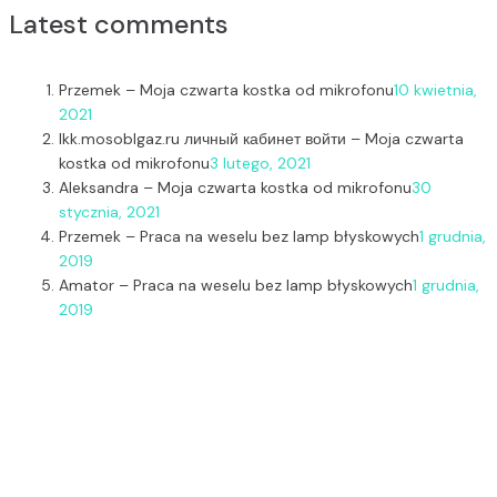
Latest comments
Przemek
–
Moja czwarta kostka od mikrofonu
10 kwietnia,
2021
lkk.mosoblgaz.ru личный кабинет войти
–
Moja czwarta
kostka od mikrofonu
3 lutego, 2021
Aleksandra
–
Moja czwarta kostka od mikrofonu
30
stycznia, 2021
Przemek
–
Praca na weselu bez lamp błyskowych
1 grudnia,
2019
Amator
–
Praca na weselu bez lamp błyskowych
1 grudnia,
2019