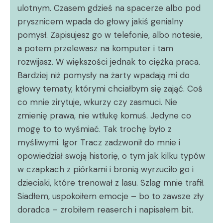
ulotnym. Czasem gdzieś na spacerze albo pod
prysznicem wpada do głowy jakiś genialny
pomysł. Zapisujesz go w telefonie, albo notesie,
a potem przelewasz na komputer i tam
rozwijasz. W większości jednak to ciężka praca.
Bardziej niż pomysły na żarty wpadają mi do
głowy tematy, którymi chciałbym się zająć. Coś
co mnie zirytuje, wkurzy czy zasmuci. Nie
zmienię prawa, nie wtłukę komuś. Jedyne co
mogę to to wyśmiać. Tak trochę było z
myśliwymi. Igor Tracz zadzwonił do mnie i
opowiedział swoją historię, o tym jak kilku typów
w czapkach z piórkami i bronią wyrzuciło go i
dzieciaki, które trenował z lasu. Szlag mnie trafił.
Siadłem, uspokoiłem emocje – bo to zawsze zły
doradca – zrobiłem reaserch i napisałem bit.