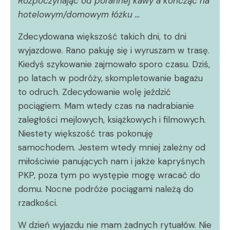
Rozpoczynając od porannej kawy a kończąc na
hotelowym/domowym łóżku …
Zdecydowana większość takich dni, to dni
wyjazdowe. Rano pakuję się i wyruszam w trasę.
Kiedyś szykowanie zajmowało sporo czasu. Dziś,
po latach w podróży, skompletowanie bagażu
to odruch. Zdecydowanie wolę jeździć
pociągiem. Mam wtedy czas na nadrabianie
zaległości mejlowych, książkowych i filmowych.
Niestety większość tras pokonuję
samochodem. Jestem wtedy mniej zależny od
miłościwie panujących nam i jakże kapryśnych
PKP, poza tym po występie mogę wracać do
domu. Nocne podróże pociągami należą do
rzadkości.
W dzień wyjazdu nie mam żadnych rytuałów. Nie