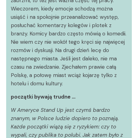
zabrzmi, to też jest ważna część tej pracy.
Wieczorem, kiedy emocje schodzą można
usiąść i na spokojnie przeanalizować występ,
posłuchać komentarzy kolegów i plotek z
branży. Komicy bardzo często mówią o komedii.
Nie wiem czy nie wokół tego kręci się najwięcej
rozmów i dyskusji. Na drugi dzień lecę do
następnego miasta. Jeśli jest daleko, nie ma
czasu na zwiedzanie. Zjechałem prawie całą
Polskę, a połowę miast wciąż kojarzę tylko z
hotelu i domu kultury.
początki bywają trudne …
W Ameryce Stand Up jest czymś bardzo
znanym, w Polsce ludzie dopiero to poznają.
Każde początki wiążą się z ryzykiem: czy to
wypali, czy publika to polubi. Jak zatem było z