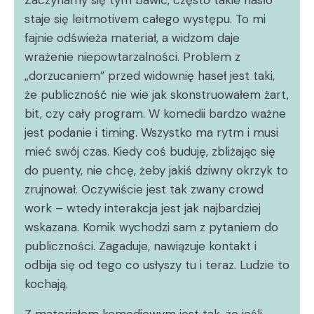
staje się leitmotivem całego występu. To mi
fajnie odświeża materiał, a widzom daje
wrażenie niepowtarzalności. Problem z
„dorzucaniem” przed widownię haseł jest taki,
że publiczność nie wie jak skonstruowałem żart,
bit, czy cały program. W komedii bardzo ważne
jest podanie i timing. Wszystko ma rytm i musi
mieć swój czas. Kiedy coś buduję, zbliżając się
do puenty, nie chcę, żeby jakiś dziwny okrzyk to
zrujnował. Oczywiście jest tak zwany crowd
work – wtedy interakcja jest jak najbardziej
wskazana. Komik wychodzi sam z pytaniem do
publiczności. Zagaduje, nawiązuje kontakt i
odbija się od tego co usłyszy tu i teraz. Ludzie to
kochają.
Z materiałem komediowym jest tak, że jeśli