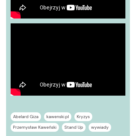
Abelard Giza
kawenski.pl
Kryzys
Przemysław Kaweński
Stand Up
wywiady