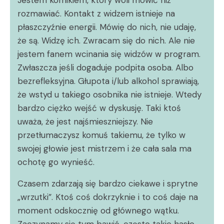
rozmawiać. Kontakt z widzem istnieje na
płaszczyźnie energii. Mówię do nich, nie udaję,
że są. Widzę ich. Zwracam się do nich. Ale nie
jestem fanem wcinania się widzów w program.
Zwłaszcza jeśli dogaduje podpita osoba. Albo
bezrefleksyjna. Głupota i/lub alkohol sprawiają,
że wstyd u takiego osobnika nie istnieje. Wtedy
bardzo ciężko wejść w dyskusję. Taki ktoś
uważa, że jest najśmieszniejszy. Nie
przetłumaczysz komuś takiemu, że tylko w
swojej głowie jest mistrzem i że cała sala ma
ochotę go wynieść.
Czasem zdarzają się bardzo ciekawe i sprytne
„wrzutki”. Ktoś coś dokrzyknie i to coś daje na
moment odskocznię od głównego wątku.
Zaczynamy się tym bawić, często takie hasło