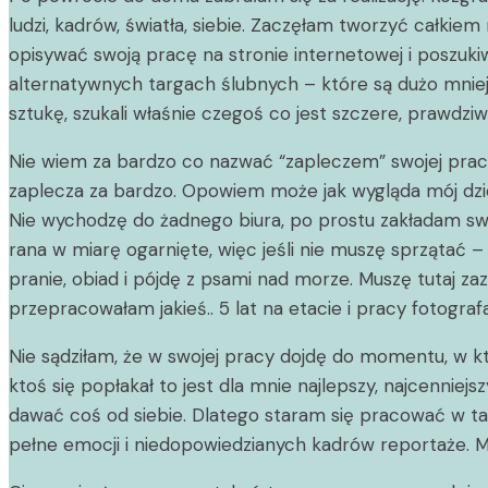
ludzi, kadrów, światła, siebie. Zaczęłam tworzyć całki
opisywać swoją pracę na stronie internetowej i poszuki
alternatywnych targach ślubnych – które są dużo mniejs
sztukę, szukali właśnie czegoś co jest szczere, prawdz
Nie wiem za bardzo co nazwać “zapleczem” swojej pracy.
zaplecza za bardzo. Opowiem może jak wygląda mój dzi
Nie wychodzę do żadnego biura, po prostu zakładam swoje
rana w miarę ogarnięte, więc jeśli nie muszę sprzątać 
pranie, obiad i pójdę z psami nad morze. Muszę tutaj 
przepracowałam jakieś.. 5 lat na etacie i pracy fotogra
Nie sądziłam, że w swojej pracy dojdę do momentu, w kt
ktoś się popłakał to jest dla mnie najlepszy, najcennie
dawać coś od siebie. Dlatego staram się pracować w taki
pełne emocji i niedopowiedzianych kadrów reportaże. 