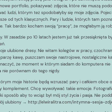
em nowe portfolio, pokazywać zdjęcia, które nie muszą po
wać ludzi, którym też spodobałyby się moje zdjęcia. Poje
ze od tych klasycznych. Pary i ludzie, których tam pozn
iwe. Tak bardzo kocham swoją “pracę”, że mogłabym ją ro
 W zasadzie po 10 latach jestem już tak przesiąknięta b
eń.
 ulubione dresy. Nie witam kolegów w pracy, czochram swo
– parzę kawę, puszczam swoje nastrojowe, nostalgiczne k
zaznaczyć, że moment w którym siadam do komputera nie 
fa nie porównam do tego nigdy.
órym moje historie będą wzruszać pary i całkiem obce oso
jszy komplement. Chcę wywoływać takie emocje. Fotografia
 sposób aby to wciąż był mój styl życia i pasja. Nie podd
Mój ulubiony →
http://elwiralitra.com/intymna-sesja-zd