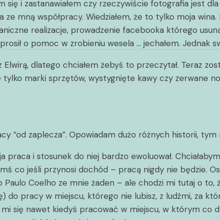
się i zastanawiałem czy rzeczywiście fotografia jest dla
yła ze mną współpracy. Wiedziałem, że to tylko moja wina
taniczne realizacje, prowadzenie facebooka którego usun
oprosił o pomoc w zrobieniu wesela … jechałem. Jednak sw
z Elwirą, dlatego chciałem żebyś to przeczytał. Teraz zo
 nie tylko marki sprzętów, wystygnięte kawy czy zerwane n
acy “od zaplecza”. Opowiadam dużo różnych historii, ty
 moja praca i stosunek do niej bardzo ewoluował. Chciałab
ymś co jeśli przynosi dochód – pracą nigdy nie będzie. O
 Paulo Coelho ze mnie żaden – ale chodzi mi tutaj o to, 
) do pracy w miejscu, którego nie lubisz, z ludźmi, za kt
mi się nawet kiedyś pracować w miejscu, w którym co dr