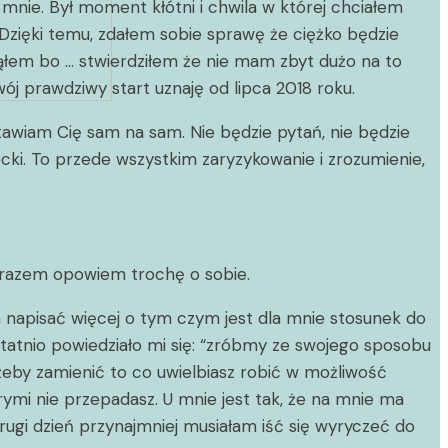
 mnie. Był moment kłótni i chwila w której chciałem
. Dzięki temu, zdałem sobie sprawę że ciężko będzie
ąłem bo … stwierdziłem że nie mam zbyt dużo na to
ój prawdziwy start uznaję od lipca 2018 roku.
stawiam Cię sam na sam. Nie będzie pytań, nie będzie
ocki. To przede wszystkim zaryzykowanie i zrozumienie,
m razem opowiem trochę o sobie.
ym napisać więcej o tym czym jest dla mnie stosunek do
statnio powiedziało mi się: “zróbmy ze swojego sposobu
żeby zamienić to co uwielbiasz robić w możliwość
órymi nie przepadasz. U mnie jest tak, że na mnie ma
ugi dzień przynajmniej musiałam iść się wyryczeć do