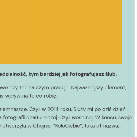
zialność, tym bardziej jak fotografujesz ślub.
iowe czy też na czym pracuję. Najważniejszy element,
ny wpływ na to co robię.
siemnastce. Czyli w 2014 roku. Służy mi po dziś dzień.
fotografii chałturniczej. Czyli weselnej. W końcu, swoje
otworzyła w Chojnie. “KołoCiebie”, taka ot nazwa.