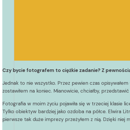
Czy bycie fotografem to ciężkie zadanie? Z pewności
Jednak to nie wszystko. Przez pewien czas opisywałem Ci
zostawiłem na koniec. Mianowicie, chciałby, przedstawić
Fotografia w moim życiu pojawiła się w trzeciej klasie l
Tylko obiektyw bardziej jako ozdoba na półce. Elwira Litr
pierwsze tak duże imprezy przeżyłem z nią. Dzięki niej 