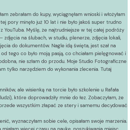
biłam zebrałam do kupy, wyciągnęłam wnioski i włożyłam
 pory minęło już 10 lat i nie było jakoś super trudno
 YouTuba. Myślę, że najtrudniejsze w tej całej podróży
djęcia na ślubach, w studiu, plenerze, zdjęcia lokali,
cia do dokumentów. Nagle idą święta, jest szał na
od tego co było moją pasją, co chciałam pielęgnować i
podobna, nie szłam do przodu. Moje Studio Fotograficzne
am tylko narzędziem do wykonania zlecenia. Tutaj
ików, ale wisienką na torcie było szkolenie u Rafała
udzi), które doprowadziły mnie do łez. Zobaczyłam, że
 przede wszystkim złapać ze stery i samemu decydować
ienić, wyznaczyłam sobie cele, opisałam swoje marzenia.
a miałam więcej czasu na naukę, poszukiwania miejsc,