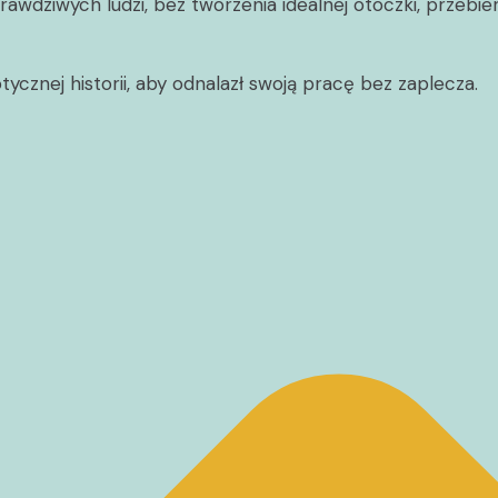
ziwych ludzi, bez tworzenia idealnej otoczki, przebierani
ycznej historii, aby odnalazł swoją pracę bez zaplecza.