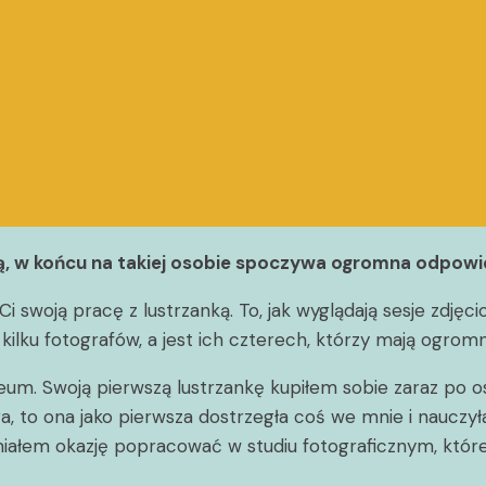
ą, w końcu na takiej osobie spoczywa ogromna odpowied
 swoją pracę z lustrzanką. To, jak wyglądają sesje zdjęc
 kilku fotografów, a jest ich czterech, którzy mają ogrom
iceum. Swoją pierwszą lustrzankę kupiłem sobie zaraz po o
a, to ona jako pierwsza dostrzegła coś we mnie i nauczyła 
miałem okazję popracować w studiu fotograficznym, które 