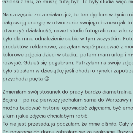
łazienki z żalu, że muszę tutaj być. To były studia, więc n
Na szczęście zrozumiałam już, że ten dyplom w życiu mi
całą swoją energię w otworzenie swojego biznesu jak to 
otworzyć działalność, nawet studio fotograficzne, a ko
było dla mnie odnalezienie siebie w tym wszystkim. Fotog
produktów, reklamowe, zaczęłam współpracować z model
kolorowe zdjęcia dzieci w studiu… potem mam urlop i m
rozwijać. Gdzieś się pogubiłam. Patrzyłam na swoje zdj
było strzałem w dziesiątkę jeśli chodzi o rynek i zapot
przychodzi puęta 😉
Zmieniłam swój stosunek do pracy bardzo diametralnie, b
Bojara – po raz pierwszy jechałam sama do Warszawy i p
można budować historie, opowiadać zdjęciami, być em
z kim i jakie zdjęcia chciałabym robić.
To nie jest przesada, ja poczułam, że mnie olśniło. Cał
Po powrocie do domu zabrałam się za realizację. Rozgra