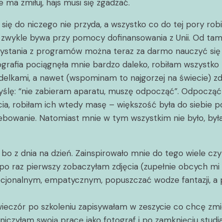
ie ma zmiłuj, hajs musi się zgadzać.
 się do niczego nie przyda, a wszystko co do tej pory ro
zwykle bywa przy pomocy dofinansowania z Unii. Od tamtej
rzystania z programów można teraz za darmo nauczyć się z
rafia pociągnęła mnie bardzo daleko, robiłam wszystko – z
kami, a nawet (wspominam to najgorzej na świecie) zdję
yślę: “nie zabieram aparatu, muszę odpocząć”. Odpocząć 
ęcia, robiłam ich wtedy masę – większość była do siebie 
rzebowanie. Natomiast mnie w tym wszystkim nie było, był
o z dnia na dzień. Zainspirowało mnie do tego wiele czynn
o raz pierwszy zobaczyłam zdjęcia (zupełnie obcych mi l
ocjonalnym, empatycznym, popuszczać wodze fantazji, a
y wieczór po szkoleniu zapisywałam w zeszycie co chcę zm
niczyłam swoją pracę jako fotograf i po zamknięciu studi