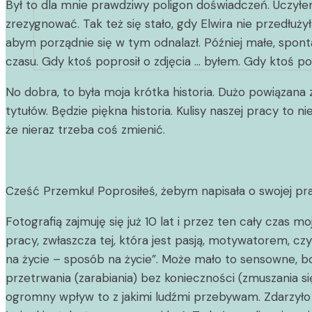
Był to dla mnie prawdziwy poligon doświadczeń. Uczyłem 
zrezygnować. Tak też się stało, gdy Elwira nie przedłuż
abym porządnie się w tym odnalazł. Później małe, spon
czasu. Gdy ktoś poprosił o zdjęcia … byłem. Gdy ktoś p
No dobra, to była moja krótka historia. Dużo powiązana 
tytułów. Będzie piękna historia. Kulisy naszej pracy to
że nieraz trzeba coś zmienić.
Cześć Przemku! Poprosiłeś, żebym napisała o swojej pr
Fotografią zajmuję się już 10 lat i przez ten cały czas
pracy, zwłaszcza tej, która jest pasją, motywatorem, cz
na życie – sposób na życie”. Może mało to sensowne, bo
przetrwania (zarabiania) bez konieczności (zmuszania się
ogromny wpływ to z jakimi ludźmi przebywam. Zdarzyło 