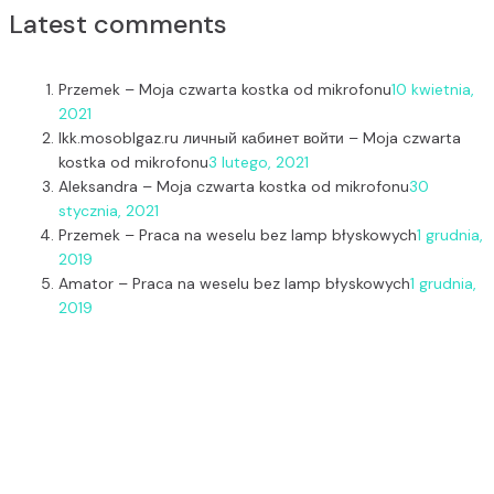
Latest comments
Przemek
–
Moja czwarta kostka od mikrofonu
10 kwietnia,
2021
lkk.mosoblgaz.ru личный кабинет войти
–
Moja czwarta
kostka od mikrofonu
3 lutego, 2021
Aleksandra
–
Moja czwarta kostka od mikrofonu
30
stycznia, 2021
Przemek
–
Praca na weselu bez lamp błyskowych
1 grudnia,
2019
Amator
–
Praca na weselu bez lamp błyskowych
1 grudnia,
2019