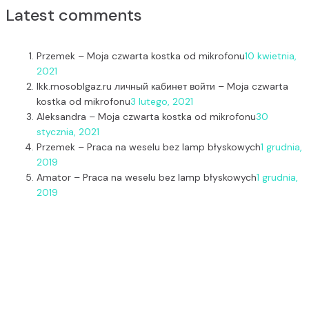
Latest comments
Przemek
–
Moja czwarta kostka od mikrofonu
10 kwietnia,
2021
lkk.mosoblgaz.ru личный кабинет войти
–
Moja czwarta
kostka od mikrofonu
3 lutego, 2021
Aleksandra
–
Moja czwarta kostka od mikrofonu
30
stycznia, 2021
Przemek
–
Praca na weselu bez lamp błyskowych
1 grudnia,
2019
Amator
–
Praca na weselu bez lamp błyskowych
1 grudnia,
2019