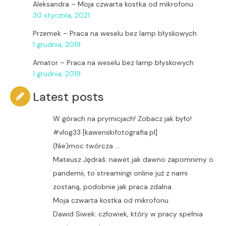
Aleksandra
–
Moja czwarta kostka od mikrofonu
30 stycznia, 2021
Przemek
–
Praca na weselu bez lamp błyskowych
1 grudnia, 2019
Amator
–
Praca na weselu bez lamp błyskowych
1 grudnia, 2019
Latest posts
W górach na prymicjach! Zobacz jak było!
#vlog33 [kawenskifotografia.pl]
(Nie)moc twórcza …
Mateusz Jędraś: nawet jak dawno zapomnimy o
pandemii, to streamingi online już z nami
zostaną, podobnie jak praca zdalna.
Moja czwarta kostka od mikrofonu
Dawid Siwek: człowiek, który w pracy spełnia