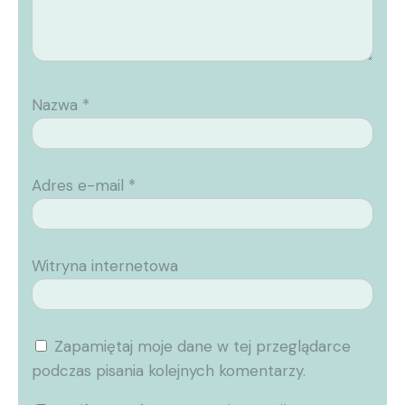
Nazwa
*
Adres e-mail
*
Witryna internetowa
Zapamiętaj moje dane w tej przeglądarce
podczas pisania kolejnych komentarzy.