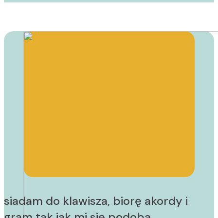
siadam do klawisza, biorę akordy i
gram tak jak mi się podoba