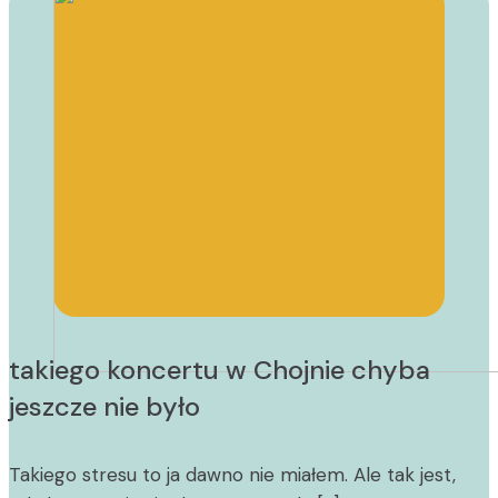
takiego koncertu w Chojnie chyba
jeszcze nie było
Takiego stresu to ja dawno nie miałem. Ale tak jest,