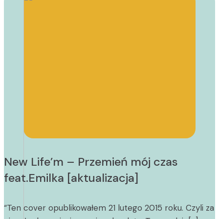
New Life’m – Przemień mój czas
feat.Emilka [aktualizacja]
“Ten cover opublikowałem 21 lutego 2015 roku. Czyli za