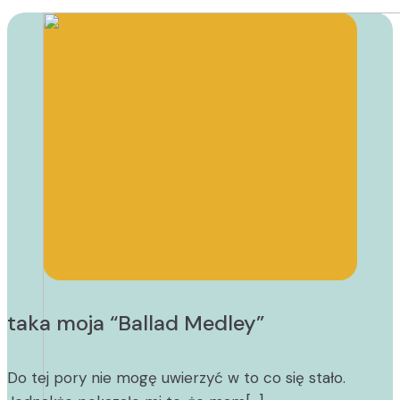
taka moja “Ballad Medley”
Do tej pory nie mogę uwierzyć w to co się stało.