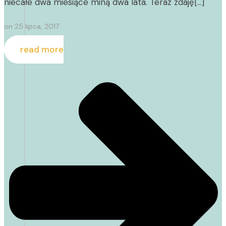
niecałe dwa miesiące miną dwa lata. Teraz zdaję[…]
on
25 lipca, 2017
read more