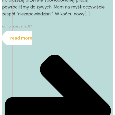
Po dłuższej przerwie spowodowanej pracą
powróciliśmy do żywych. Mam na myśli oczywiście
zespół “niezapowiedziani“. W końcu nowy[…]
on
15 marca, 2017
read more