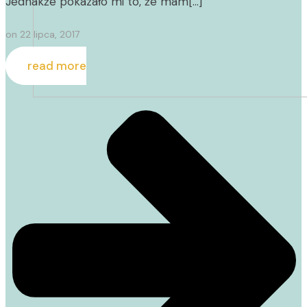
Jednakże pokazało mi to, że mam[…]
on
22 lipca, 2017
read more