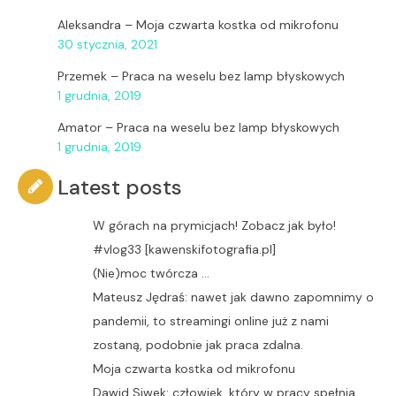
Aleksandra
–
Moja czwarta kostka od mikrofonu
30 stycznia, 2021
Przemek
–
Praca na weselu bez lamp błyskowych
1 grudnia, 2019
Amator
–
Praca na weselu bez lamp błyskowych
1 grudnia, 2019
Latest posts
W górach na prymicjach! Zobacz jak było!
#vlog33 [kawenskifotografia.pl]
(Nie)moc twórcza …
Mateusz Jędraś: nawet jak dawno zapomnimy o
pandemii, to streamingi online już z nami
zostaną, podobnie jak praca zdalna.
Moja czwarta kostka od mikrofonu
Dawid Siwek: człowiek, który w pracy spełnia