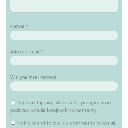
Nazwa
*
Adres e-mail
*
Witryna internetowa
Zapamiętaj moje dane w tej przeglądarce
podczas pisania kolejnych komentarzy.
Notify me of follow-up comments by email.