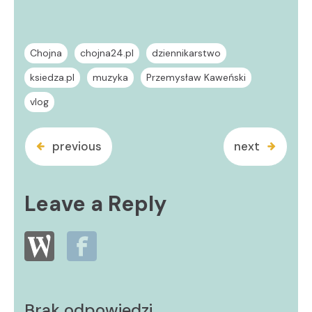
Chojna
chojna24.pl
dziennikarstwo
ksiedza.pl
muzyka
Przemysław Kaweński
vlog
previous
next
Leave a Reply
Brak odpowiedzi