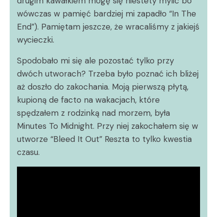
drugim kawałkiem mogę się niestety mylić bo
wówczas w pamięć bardziej mi zapadło “In The
End”). Pamiętam jeszcze, że wracaliśmy z jakiejś
wycieczki.
Spodobało mi się ale pozostać tylko przy
dwóch utworach? Trzeba było poznać ich bliżej
aż doszło do zakochania. Moją pierwszą płytą,
kupioną de facto na wakacjach, które
spędzałem z rodzinką nad morzem, była
Minutes To Midnight. Przy niej zakochałem się w
utworze “Bleed It Out” Reszta to tylko kwestia
czasu.