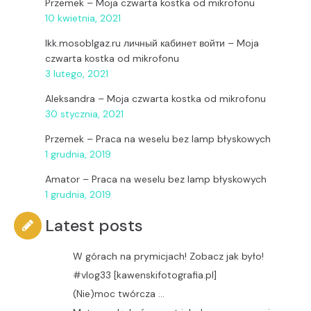
Przemek
–
Moja czwarta kostka od mikrofonu
10 kwietnia, 2021
lkk.mosoblgaz.ru личный кабинет войти
–
Moja
czwarta kostka od mikrofonu
3 lutego, 2021
Aleksandra
–
Moja czwarta kostka od mikrofonu
30 stycznia, 2021
Przemek
–
Praca na weselu bez lamp błyskowych
1 grudnia, 2019
Amator
–
Praca na weselu bez lamp błyskowych
1 grudnia, 2019
Latest posts
W górach na prymicjach! Zobacz jak było!
#vlog33 [kawenskifotografia.pl]
(Nie)moc twórcza …