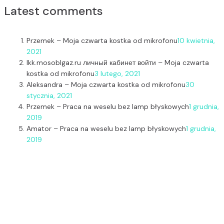
Latest comments
Przemek
–
Moja czwarta kostka od mikrofonu
10 kwietnia,
2021
lkk.mosoblgaz.ru личный кабинет войти
–
Moja czwarta
kostka od mikrofonu
3 lutego, 2021
Aleksandra
–
Moja czwarta kostka od mikrofonu
30
stycznia, 2021
Przemek
–
Praca na weselu bez lamp błyskowych
1 grudnia,
2019
Amator
–
Praca na weselu bez lamp błyskowych
1 grudnia,
2019