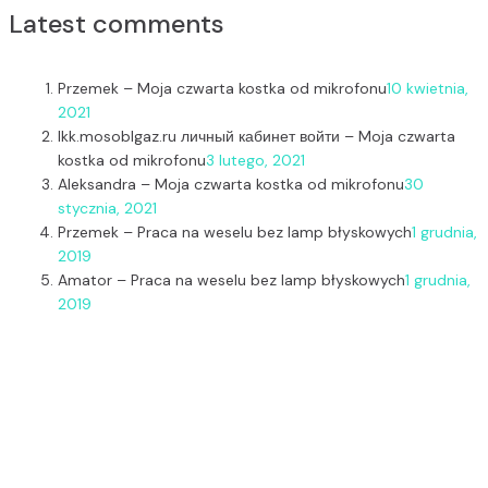
Latest comments
Przemek
–
Moja czwarta kostka od mikrofonu
10 kwietnia,
2021
lkk.mosoblgaz.ru личный кабинет войти
–
Moja czwarta
kostka od mikrofonu
3 lutego, 2021
Aleksandra
–
Moja czwarta kostka od mikrofonu
30
stycznia, 2021
Przemek
–
Praca na weselu bez lamp błyskowych
1 grudnia,
2019
Amator
–
Praca na weselu bez lamp błyskowych
1 grudnia,
2019