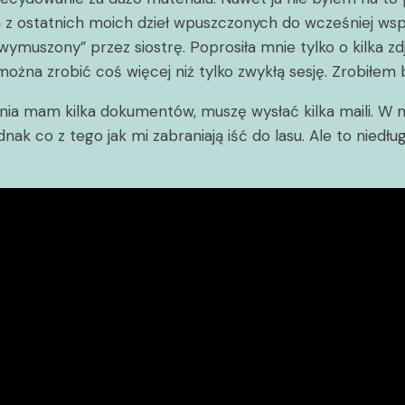
m z ostatnich moich dzieł wpuszczonych do wcześniej ws
“wymuszony” przez siostrę. Poprosiła mnie tylko o kilka z
 można zrobić coś więcej niż tylko zwykłą sesję. Zrobiłem
enia mam kilka dokumentów, muszę wysłać kilka maili. W 
ak co z tego jak mi zabraniają iść do lasu. Ale to niedłu