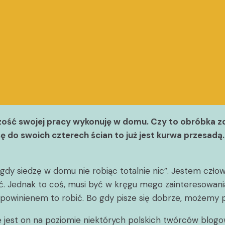
szość swojej pracy wykonuję w domu. Czy to obróbka zd
ę do swoich czterech ścian to już jest kurwa przesadą.
dy siedzę w domu nie robiąc totalnie nic”. Jestem człowie
ić. Jednak to coś, musi być w kręgu mego zainteresowa
, powinienem to robić. Bo gdy pisze się dobrze, możemy
 że jest on na poziomie niektórych polskich twórców blo