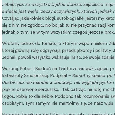
Zobaczysz, że wszystko będzie dobrze
. Zajebiście mąd
świecie jest wiele rzeczy oczywistych, których jednak 
Czytając jakiekolwiek blogi, autobiografie, jesteśmy ka
się z nim nie zgodzić. No bo jak tu nie przyznać racj
jednak o tym, że w tym wszystkim czegoś jeszcze braku
Wróćmy jednak do tematu, o którym wspomniałem. Zdaję
której główną rolę odgrywają przedsiębiorcy i politycy.
Jednak powoli wszystko wskazuje na to, że swoje zdanie
Wczoraj, Robert Biedroń na Twitterze wstawił zdjęcie pre
katastrofy Smoleńskiej. Podpisał –
Samotny spacer po l
dostaniesz nie mandat a obstawę. Tak wygląda pycha i
piękne czerwone serduszko. I tak patrząc na listę moich
kogoś. Robię to dla siebie. Podobno tak rozumowanie ś
osobistym. Tym samym nie martwimy się, że nasz wpis ma
Na moim kanale na YouTubie, w tym roku, pojawia się z