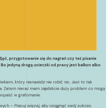
jęć, przygotowanie się do nagrań czy też pisanie
 Bo jedyną drogą ucieczki od pracy jest balkon albo
kiem, który nienawidzi nie robić nic. Jest to tak
nia. Zatem nieraz mam zajebiście duży problem co mogę
 popaść w grafomanie.
gowych –
Pracuj więcej, aby osiągnąć swój sukces.