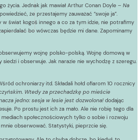
ego życia. Jednak jak mawiał Arthur Conan Doyle –
Na
wiedzieć, że przestajemy zauważać “swoje ja”.
y w świat kogoś innego a co za tym idzie, nie potrafimy
m zapierdalać bo wówczas będzie mi dane. Zapominamy
ie obserwujemy wojnę polsko-polską. Wojnę domową w
 siedzi i obserwuje. Jak narazie nie wychodzę z szeregu.
śród ochroniarzy itd. Składali hołd ofiarom 10 rocznicy
aczyńskim. Wtedy za przechadzkę po mieście
nacza jedno: sesja w lesie jest dozwolona!
dodając
uje. Po prostu jest ich za mało. Ale nie robię tego dla
 mediach społecznościowych tylko o sobie i rozwoju
mnie obserwować. Statystyki, pieprzcie się.
 przygotowany. Ale to chyba dobrze, bo kiedyś to