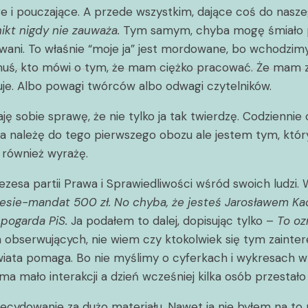
re i pouczające. A przede wszystkim, dające coś do nasz
nikt nigdy nie zauważa.
Tym samym, chyba mogę śmiało po
towani. To właśnie “moje ja” jest mordowane, bo wchodzim
i komuś, kto mówi o tym, że mam ciężko pracować. Że ma
je. Albo powagi twórców albo odwagi czytelników.
 sobie sprawę, że nie tylko ja tak twierdzę. Codzienn
 Ja należę do tego pierwszego obozu ale jestem tym, który
 również wyrażę.
zesa partii Prawa i Sprawiedliwości wśród swoich ludzi. W
esie-mandat 500 zł. No chyba, że jesteś Jarosławem K
 pogarda PiS.
Ja podałem to dalej, dopisując tylko –
To oz
 obserwujących, nie wiem czy ktokolwiek się tym zainteres
wiata pomaga. Bo nie myślimy o cyferkach i wykresach w
 mało interakcji a dzień wcześniej kilka osób przestało 
decydowanie za dużo materiału. Nawet ja nie byłem na to