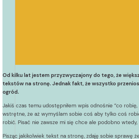
Od kilku lat jestem przyzwyczajony do tego, że więk
tekstów na stronę. Jednak fakt, że wszystko przenios
ogród.
Jakiś czas temu udostępniłem wpis odnośnie “co robię, g
wstrętne, że aż wymyślam sobie coś aby tylko coś rob
robić. Pisać nie zawsze mi się chce ale podobno wtedy
Pisząc jakikolwiek tekst na stronę, zdaję sobie sprawę