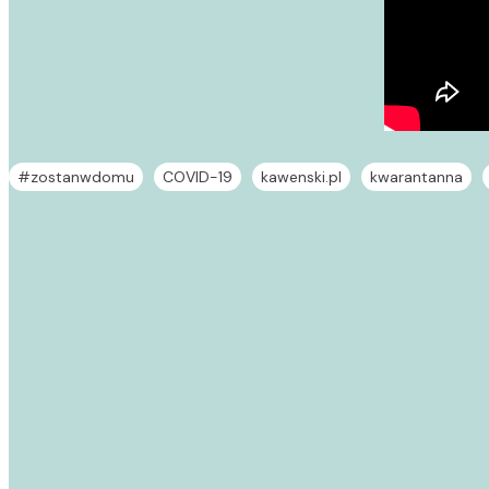
#zostanwdomu
COVID-19
kawenski.pl
kwarantanna