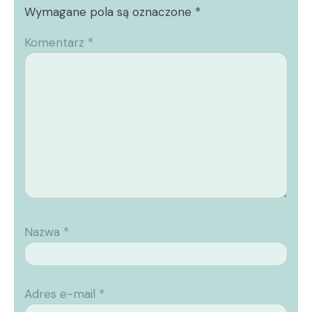
Wymagane pola są oznaczone
*
Komentarz
*
Nazwa
*
Adres e-mail
*