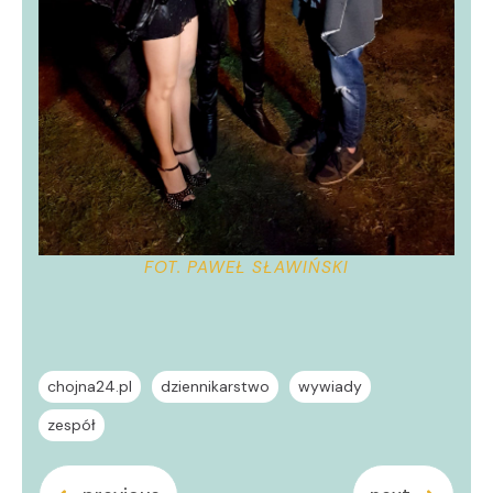
FOT. PAWEŁ SŁAWIŃSKI
chojna24.pl
dziennikarstwo
wywiady
zespół