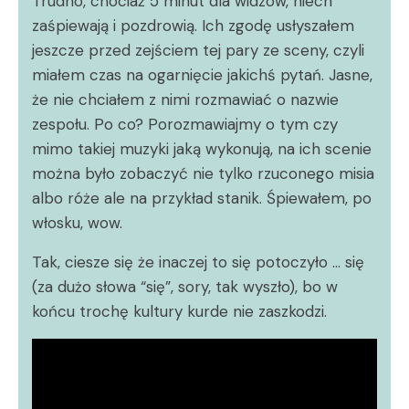
Trudno, chociaż 5 minut dla widzów, niech
zaśpiewają i pozdrowią. Ich zgodę usłyszałem
jeszcze przed zejściem tej pary ze sceny, czyli
miałem czas na ogarnięcie jakichś pytań. Jasne,
że nie chciałem z nimi rozmawiać o nazwie
zespołu. Po co? Porozmawiajmy o tym czy
mimo takiej muzyki jaką wykonują, na ich scenie
można było zobaczyć nie tylko rzuconego misia
albo róże ale na przykład stanik. Śpiewałem, po
włosku, wow.
Tak, ciesze się że inaczej to się potoczyło … się
(za dużo słowa “się”, sory, tak wyszło), bo w
końcu trochę kultury kurde nie zaszkodzi.