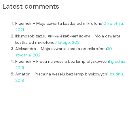
Latest comments
Przemek
–
Moja czwarta kostka od mikrofonu
10 kwietnia,
2021
lkk.mosoblgaz.ru личный кабинет войти
–
Moja czwarta
kostka od mikrofonu
3 lutego, 2021
Aleksandra
–
Moja czwarta kostka od mikrofonu
30
stycznia, 2021
Przemek
–
Praca na weselu bez lamp błyskowych
1 grudnia,
2019
Amator
–
Praca na weselu bez lamp błyskowych
1 grudnia,
2019