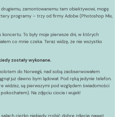
zięki drugiemu, zamontowanemu tam obiektywowi, mogę
ztery programy – trzy od firmy Adobe (Photoshop Mix,
 koncertu. To były moje pierwsze dni, w których
ałem co mnie czeka. Teraz widzę, że nie wszystko
i kiedy zostały wykonane.
samolotem do Norwegii, nad sobą zaobserwowałem
gnął już dawno bym lądował. Pod ręką jedynie telefon.
óre widzisz, są pierwszymi pod względem świadomości
re pokochałem
). Na zdjęciu ciocia i wujek!
 salach ciężko niekiedy zrobić dobre zdjęcie nawet