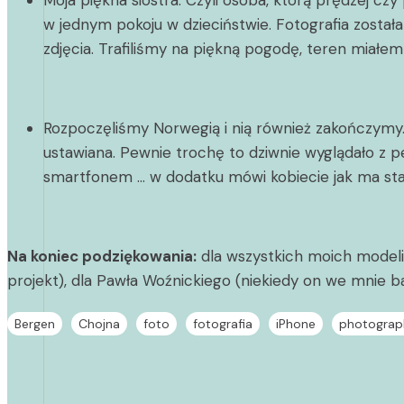
Moja piękna siostra. Czyli osoba, którą prędzej cz
w jednym pokoju w dzieciństwie. Fotografia zosta
zdjęcia. Trafiliśmy na piękną pogodę, teren miałem
Rozpoczęliśmy Norwegią i nią również zakończymy.
ustawiana. Pewnie trochę to dziwnie wyglądało z p
smartfonem … w dodatku mówi kobiecie jak ma staną
Na koniec podziękowania:
dla wszystkich moich modeli 
projekt), dla Pawła Woźnickiego (niekiedy on we mnie bar
Bergen
Chojna
foto
fotografia
iPhone
photograp