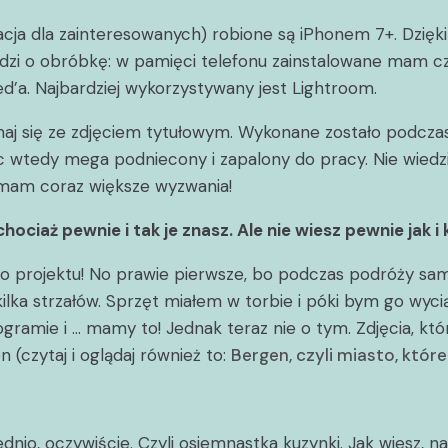
ormacja dla zainteresowanych) robione są iPhonem 7+. D
odzi o obróbkę: w pamięci telefonu zainstalowane mam c
’a. Najbardziej wykorzystywany jest Lightroom.
naj się ze zdjęciem tytułowym. Wykonane zostało podczas
 wtedy mega podniecony i zapalony do pracy. Nie wiedzi
, mam coraz większe wyzwania!
hociaż pewnie i tak je znasz. Ale nie wiesz pewnie jak 
 do projektu! No prawie pierwsze, bo podczas podróży 
lka strzałów. Sprzęt miałem w torbie i póki bym go wycią
ramie i … mamy to! Jednak teraz nie o tym. Zdjęcia, kt
(czytaj i oglądaj również to:
Bergen, czyli miasto, któ
io, oczywiście. Czyli osiemnastka kuzynki. Jak wiesz, na