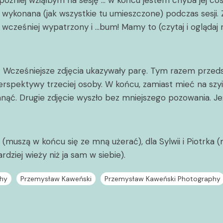
y później wziąłbym na sesję … w końcu jestem chyba jej c
ła wykonana (jak wszystkie tu umieszczone) podczas sesj
 wcześniej wypatrzony i …bum! Mamy to (czytaj i oglądaj 
 Wcześniejsze zdjęcia ukazywały parę. Tym razem przedst
erspektywy trzeciej osoby. W końcu, zamiast mieć na szyi
ć. Drugie zdjęcie wyszło bez mniejszego pozowania. Jeżel
(muszą w końcu się ze mną użerać), dla Sylwii i Piotrka 
dziej wieży niż ja sam w siebie).
hy
Przemysław Kaweński
Przemysław Kaweński Photography