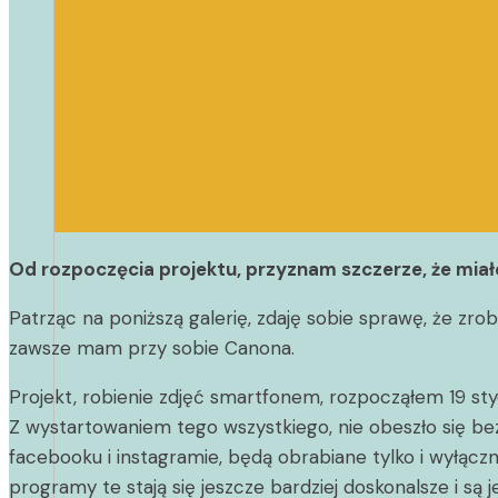
Od rozpoczęcia projektu, przyznam szczerze, że miałe
Patrząc na poniższą galerię, zdaję sobie sprawę, że zr
zawsze mam przy sobie Canona.
Projekt, robienie zdjęć smartfonem, rozpocząłem 19 styc
Z wystartowaniem tego wszystkiego, nie obeszło się bez
facebooku i instagramie, będą obrabiane tylko i wyłącz
programy te stają się jeszcze bardziej doskonalsze i są 