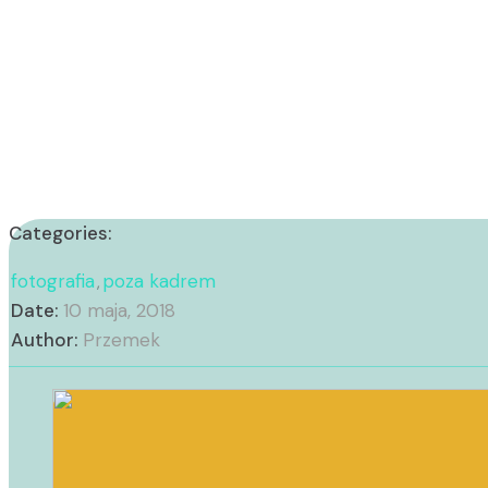
Categories:
fotografia
poza kadrem
,
Date:
10 maja, 2018
Author:
Przemek