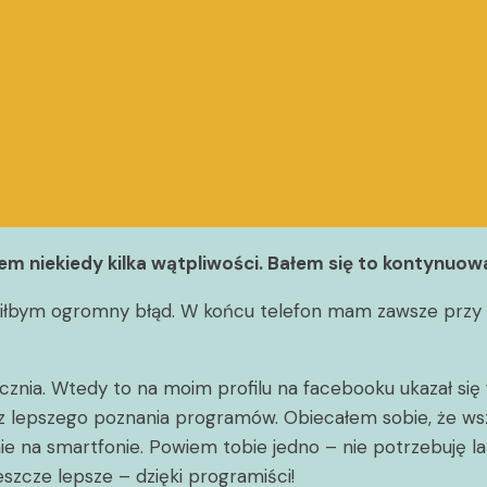
m niekiedy kilka wątpliwości. Bałem się to kontynuowa
obiłbym ogromny błąd. W końcu telefon mam zawsze przy so
znia. Wtedy to na moim profilu na facebooku ukazał się f
 lepszego poznania programów. Obiecałem sobie, że wszys
nie na smartfonie. Powiem tobie jedno – nie potrzebuję l
jeszcze lepsze – dzięki programiści!