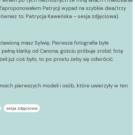
oś winien po tych nieznośnych ze mną latach i mieszkania
i. Zaproponowałem Patrycji wypad na szybkie dwa/trzy
również to:
Patrycja Kaweńska – sesja zdjęciowa
).
awioną masz Sylwię. Pierwsza fotografia była
 pełną klatkę od Canona, gościu próbuje zrobić fotę
i już coś było, to po prostu żeby się odwrócić.
(moich pierwszych modeli i osób, które uwierzyły w ten
sesja zdjęciowa