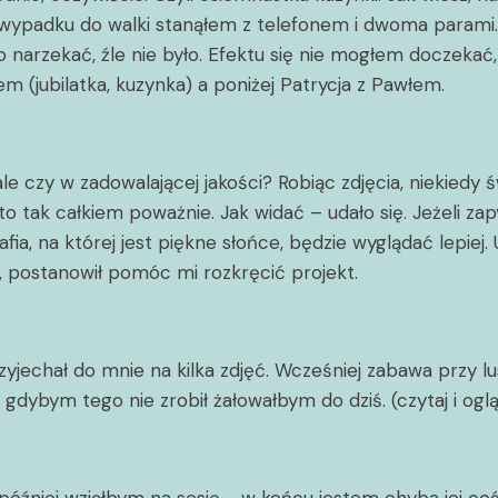
ypadku do walki stanąłem z telefonem i dwoma parami. D
o narzekać, źle nie było. Efektu się nie mogłem doczekać
m (jubilatka, kuzynka) a poniżej Patrycja z Pawłem.
ale czy w zadowalającej jakości? Robiąc zdjęcia, niekie
to tak całkiem poważnie. Jak widać – udało się. Jeżeli z
fia, na której jest piękne słońce, będzie wyglądać lepie
ji, postanowił pomóc mi rozkręcić projekt.
yjechał do mnie na kilka zdjęć. Wcześniej zabawa przy lu
dybym tego nie zrobił żałowałbym do dziś. (czytaj i oglą