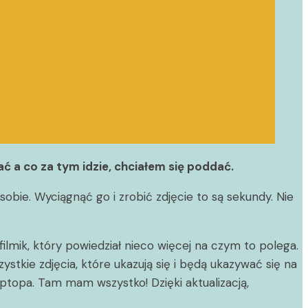
ć a co za tym idzie, chciałem się poddać.
bie. Wyciągnąć go i zrobić zdjęcie to są sekundy. Nie
ilmik, który powiedział nieco więcej na czym to polega.
tkie zdjęcia, które ukazują się i będą ukazywać się na
aptopa. Tam mam wszystko! Dzięki aktualizacją,