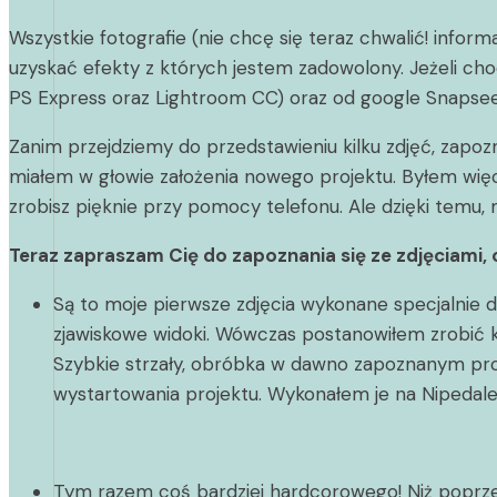
Wszystkie fotografie (nie chcę się teraz chwalić! inf
uzyskać efekty z których jestem zadowolony. Jeżeli ch
PS Express oraz Lightroom CC) oraz od google Snapseed
Zanim przejdziemy do przedstawieniu kilku zdjęć, zapoz
miałem w głowie założenia nowego projektu. Byłem więc
zrobisz pięknie przy pomocy telefonu. Ale dzięki temu
Teraz zapraszam Cię do zapoznania się ze zdjęciami, c
Są to moje pierwsze zdjęcia wykonane specjalnie
zjawiskowe widoki. Wówczas postanowiłem zrobić ki
Szybkie strzały, obróbka w dawno zapoznanym prog
wystartowania projektu. Wykonałem je na Nipedalen 
Tym razem coś bardziej hardcorowego! Niż poprzedn