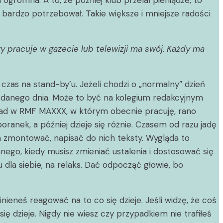
ogromna. A to, że później klub przelał pieniądze, to
bardzo potrzebował. Takie większe i mniejsze radości
ry pracuje w gazecie lub telewizji ma swój. Każdy ma
czas na stand-by’u. Jeżeli chodzi o „normalny” dzień
ca danego dnia. Może to być na kolegium redakcyjnym
kład w RMF MAXXX, w którym obecnie pracuję, rano
nek, a później dzieje się różnie. Czasem od razu jadę
m zmontować, napisać do nich teksty. Wygląda to
anego, kiedy musisz zmieniać ustalenia i dostosować się
dla siebie, na relaks. Dać odpocząć głowie, bo
nieneś reagować na to co się dzieje. Jeśli widzę, że coś
ę dzieje. Nigdy nie wiesz czy przypadkiem nie trafiłeś