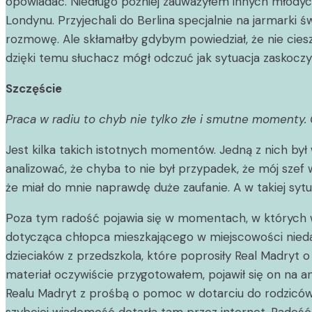
opowiadać. Niedługo później zauważyłem innych młodych l
Londynu. Przyjechali do Berlina specjalnie na jarmarki 
rozmowę. Ale skłamałby gdybym powiedział, że nie cieszył
dzięki temu słuchacz mógł odczuć jak sytuacja zaskoczyła
Szczęście
Praca w radiu to chyb nie tylko złe i smutne momenty.
Jest kilka takich istotnych momentów. Jedną z nich był
analizować, że chyba to nie był przypadek, że mój szef 
że miał do mnie naprawdę duże zaufanie. A w takiej sytua
Poza tym radość pojawia się w momentach, w których wida
dotycząca chłopca mieszkającego w miejscowości niedal
dzieciaków z przedszkola, które poprosiły Real Madryt
materiał oczywiście przygotowałem, pojawił się on na 
Realu Madryt z prośbą o pomoc w dotarciu do rodziców t