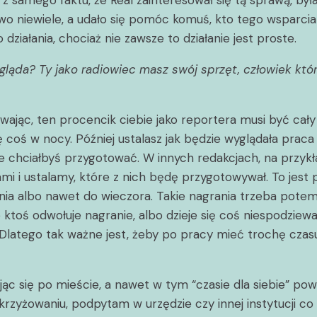
 samego faktu, że Real zainteresował się tą sprawą, była 
o niewiele, a udało się pomóc komuś, kto tego wsparcia 
ziałania, chociaż nie zawsze to działanie jest proste.
ygląda? Ty jako radiowiec masz swój sprzęt, człowiek któ
jąc, ten procencik ciebie jako reportera musi być cały 
ę coś w nocy. Później ustalasz jak będzie wyglądała pra
re chciałbyś przygotować. W innych redakcjach, na przy
ustalamy, które z nich będę przygotowywał. To jest pora
nia albo nawet do wieczora. Takie nagrania trzeba pote
e ktoś odwołuje nagranie, albo dzieje się coś niespodziew
latego tak ważne jest, żeby po pracy mieć trochę czasu 
ąc się po mieście, a nawet w tym “czasie dla siebie” powi
zyżowaniu, podpytam w urzędzie czy innej instytucji co si