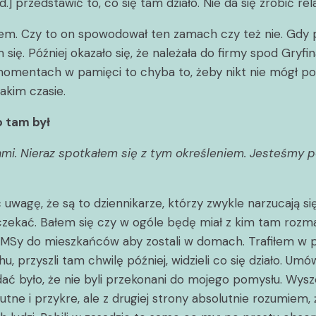
] przedstawić to, co się tam działo. Nie da się zrobić rela
em. Czy to on spowodował ten zamach czy też nie. Gdy pi
 się. Później okazało się, że należała do firmy spod Gryfi
 momentach w pamięci to chyba to, żeby nikt nie mógł po
akim czasie.
o tam był
ami. Nieraz spotkałem się z tym określeniem. Jesteśmy p
 uwagę, że są to dziennikarze, którzy zwykle narzucają s
 czekać. Bałem się czy w ogóle będę miał z kim tam rozma
ły SMSy do mieszkańców aby zostali w domach. Trafiłem
rzyszli tam chwilę później, widzieli co się działo. Umów
ać było, że nie byli przekonani do mojego pomysłu. Wysz
mutne i przykre, ale z drugiej strony absolutnie rozumiem