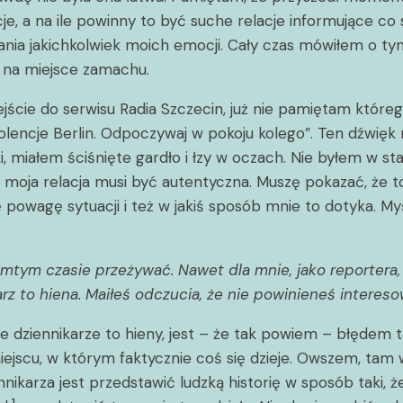
, a na ile powinny to być suche relacje informujące co si
nia jakichkolwiek moich emocji. Cały czas mówiłem o tym 
li na miejsce zamachu.
ście do serwisu Radia Szczecin, już nie pamiętam któreg
olencje Berlin. Odpoczywaj w pokoju kolego”. Ten dźwięk
tki, miałem ściśnięte gardło i łzy w oczach. Nie byłem w 
moja relacja musi być autentyczna. Muszę pokazać, że to
ję powagę sytuacji i też w jakiś sposób mnie to dotyka. M
mtym czasie przeżywać. Nawet dla mnie, jako reportera, k
rz to hiena. Maiłeś odczucia, że nie powinieneś intereso
że dziennikarze to hieny, jest – że tak powiem – błęde
iejscu, w którym faktycznie coś się dzieje. Owszem, tam w B
arza jest przedstawić ludzką historię w sposób taki, żeb