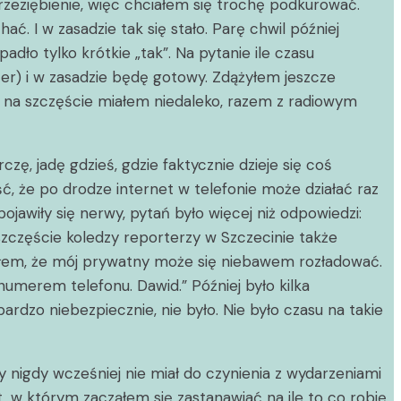
rzeziębienie, więc chciałem się trochę podkurować.
ć. I w zasadzie tak się stało. Parę chwil później
ło tylko krótkie „tak”. Na pytanie ile czasu
ter) i w zasadzie będę gotowy. Zdążyłem jeszcze
, na szczęście miałem niedaleko, razem z radiowym
czę, jadę gdzieś, gdzie faktycznie dzieje się coś
ść, że po drodze internet w telefonie może działać raz
jawiły się nerwy, pytań było więcej niż odpowiedzi:
zczęście koledzy reporterzy w Szczecinie także
iałem, że mój prywatny może się niebawem rozładować.
umerem telefonu. Dawid.” Później było kilka
ardzo niebezpiecznie, nie było. Nie było czasu na takie
 nigdy wcześniej nie miał do czynienia z wydarzeniami
 w którym zacząłem się zastanawiać na ile to co robię,