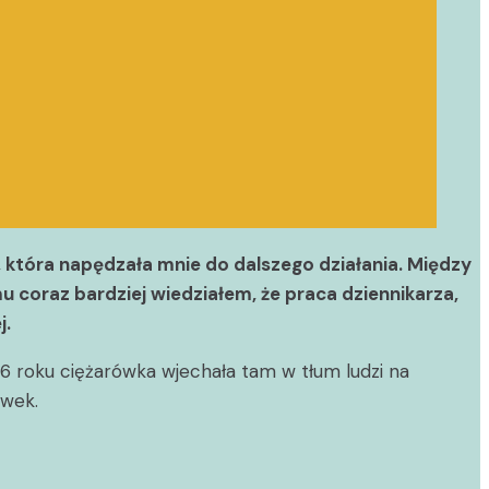
 która napędzała mnie do dalszego działania. Między
 coraz bardziej wiedziałem, że praca dziennikarza,
j.
 roku ciężarówka wjechała tam w tłum ludzi na
iwek.