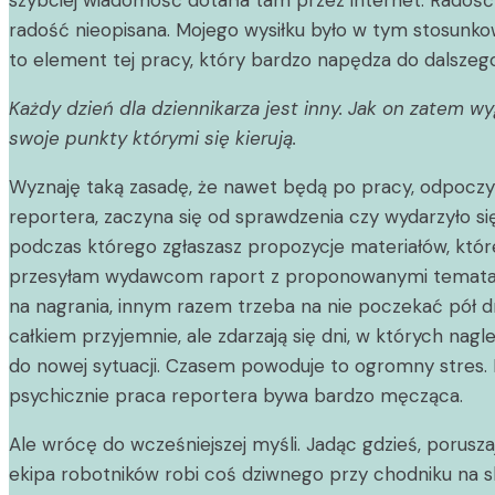
szybciej wiadomość dotarła tam przez internet. Radość z
radość nieopisana. Mojego wysiłku było w tym stosunkow
to element tej pracy, który bardzo napędza do dalszego d
Każdy dzień dla dziennikarza jest inny. Jak on zatem w
swoje punkty którymi się kierują.
Wyznaję taką zasadę, że nawet będą po pracy, odpoczywa
reportera, zaczyna się od sprawdzenia czy wydarzyło si
podczas którego zgłaszasz propozycje materiałów, któ
przesyłam wydawcom raport z proponowanymi tematami i 
na nagrania, innym razem trzeba na nie poczekać pół d
całkiem przyjemnie, ale zdarzają się dni, w których nagl
do nowej sytuacji. Czasem powoduje to ogromny stres. D
psychicznie praca reportera bywa bardzo męcząca.
Ale wrócę do wcześniejszej myśli. Jadąc gdzieś, poruszaj
ekipa robotników robi coś dziwnego przy chodniku na skr