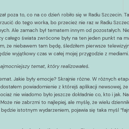
ał poza to, co na co dzień robiło się w Radiu Szczecin. T
a wrzucić do tego worka, bo przecież nie raz w Radiu Szcz
ych. Ale zamach był tematem innym od pozostałych. Nie 
Oczy całego świata zwrócone były na ten jeden punkt na m
em, że niebawem tam będę, śledziłem pierwsze telewizyjn
będzie wyjątkowy czas w całej mojej przygodzie z mediami.
ajmocniejszy temat, który realizowałeś.
 temat. Jakie były emocje? Skrajnie różne. W różnych et
ostałem powiadomienie z którejś aplikacji newsowej, że 
hociaż nie wiadomo było jeszcze dokładnie co, kto i jak. 
że nie zabrzmi to najlepiej, ale myślę, że wielu dziennika
ędzie istotnym wydarzeniem, pojawia się taka myśl “fajn