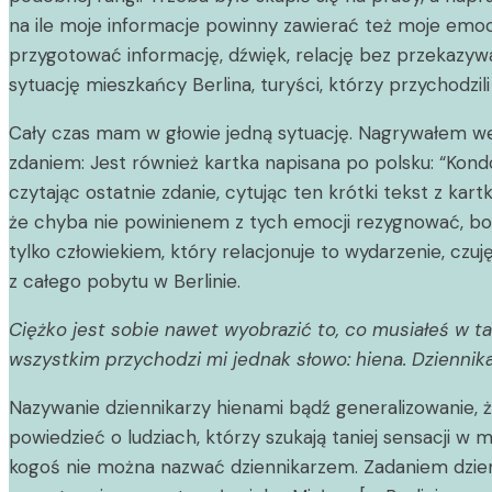
na ile moje informacje powinny zawierać też moje emocje
przygotować informację, dźwięk, relację bez przekazywa
sytuację mieszkańcy Berlina, turyści, którzy przychodzi
Cały czas mam w głowie jedną sytuację. Nagrywałem wej
zdaniem: Jest również kartka napisana po polsku: “Kond
czytając ostatnie zdanie, cytując ten krótki tekst z kar
że chyba nie powinienem z tych emocji rezygnować, bo 
tylko człowiekiem, który relacjonuje to wydarzenie, czu
z całego pobytu w Berlinie.
Ciężko jest sobie nawet wyobrazić to, co musiałeś w ta
wszystkim przychodzi mi jednak słowo: hiena. Dziennika
Nazywanie dziennikarzy hienami bądź generalizowanie, 
powiedzieć o ludziach, którzy szukają taniej sensacji w m
kogoś nie można nazwać dziennikarzem. Zadaniem dziennik