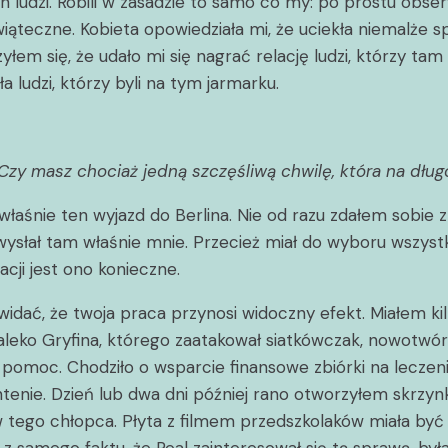
udzi. Robili w zasadzie to samo co my: po prostu obserwo
świąteczne. Kobieta opowiedziała mi, że uciekła niemalże
em się, że udało mi się nagrać relację ludzi, którzy tam b
 ludzi, którzy byli na tym jarmarku.
 Czy masz chociaż jedną szczęśliwą chwilę, która na dłu
 właśnie ten wyjazd do Berlina. Nie od razu zdałem sobie
wysłał tam właśnie mnie. Przecież miał do wyboru wszystk
cji jest ono konieczne.
ć, że twoja praca przynosi widoczny efekt. Miałem kilka t
eko Gryfina, którego zaatakował siatkówczak, nowotwór 
 o pomoc. Chodziło o wsparcie finansowe zbiórki na lecz
antenie. Dzień lub dwa dni później rano otworzyłem skrz
ego chłopca. Płyta z filmem przedszkolaków miała być wy