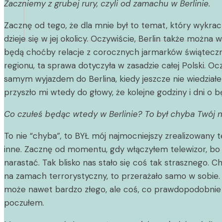
Zaczniemy z grubej rury, czyli od zamachu w Berlinie.
Zacznę od tego, że dla mnie był to temat, który wykracz
dzieje się w jej okolicy. Oczywiście, Berlin także możn
będą choćby relacje z corocznych jarmarków świąteczn
regionu, ta sprawa dotyczyła w zasadzie całej Polski. 
samym wyjazdem do Berlina, kiedy jeszcze nie wiedział
przyszło mi wtedy do głowy, że kolejne godziny i dni o 
Co czułeś będąc wtedy w Berlinie? To był chyba Twój n
To nie “chyba”, to BYŁ mój najmocniejszy zrealizowany
inne. Zacznę od momentu, gdy włączyłem telewizor, bo d
narastać. Tak blisko nas stało się coś tak strasznego. C
na zamach terrorystyczny, to przerażało samo w sobie. Mo
może nawet bardzo złego, ale coś, co prawdopodobnie b
poczułem.