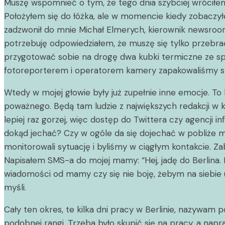
Muszę wspomnieć o tym, że tego dnia szybciej wróciłem 
Położyłem się do łóżka, ale w momencie kiedy zobaczyłem,
zadzwonił do mnie Michał Elmerych, kierownik newsroomu 
potrzebuję odpowiedziałem, że muszę się tylko przebra
przygotować sobie na drogę dwa kubki termiczne ze sp
fotoreporterem i operatorem kamery zapakowaliśmy sprz
Wtedy w mojej głowie były już zupełnie inne emocje. To by
poważnego. Będą tam ludzie z największych redakcji w kr
lepiej raz gorzej, więc dostęp do Twittera czy agencji 
dokąd jechać? Czy w ogóle da się dojechać w pobliże m
monitorowali sytuację i byliśmy w ciągłym kontakcie. 
Napisałem SMS-a do mojej mamy: “Hej, jadę do Berlina. 
wiadomości od mamy czy się nie boję, żebym na siebie uw
myśli.
Cały ten okres, te kilka dni pracy w Berlinie, nazywa
podobnej rangi. Trzeba było skupić się na pracy, a nap