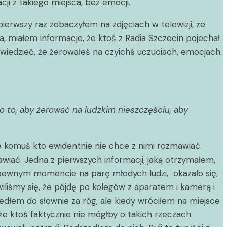
cji z takiego miejsca, bez emocji.
erwszy raz zobaczyłem na zdjęciach w telewizji, że
na, miałem informacje, że ktoś z Radia Szczecin pojechał
wiedzieć, że żerowałeś na czyichś uczuciach, emocjach.
o to, aby żerować na ludzkim nieszczęściu, aby
ię komuś kto ewidentnie nie chce z nimi rozmawiać.
wiać. Jedna z pierwszych informacji, jaką otrzymałem,
 w pewnym momencie na parę młodych ludzi,
okazało się,
iliśmy się, że pójdę po kolegów z aparatem i kamerą i
edłem do słownie za róg, ale kiedy wróciłem na miejsce
, że ktoś faktycznie nie mógłby o takich rzeczach