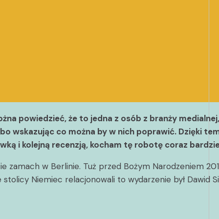
na powiedzieć, że to jedna z osób z branży medialnej,
bo wskazując co można by w nich poprawić. Dzięki temu
ką i kolejną recenzją, kocham tę robotę coraz bardzie
e zamach w Berlinie. Tuż przed Bożym Narodzeniem 2016
 stolicy Niemiec relacjonowali to wydarzenie był Dawid S