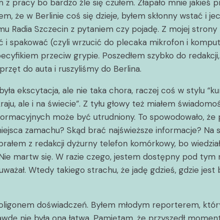
z pracy bo bardzo źle się czułem. Złapało mnie jakieś p
 że w Berlinie coś się dzieje, byłem skłonny wstać i jecha
Radia Szczecin z pytaniem czy pojadę. Z mojej strony pad
ć i spakować (czyli wrzucić do plecaka mikrofon i kompu
ecyfikiem przeciw grypie. Poszedłem szybko do redakcji
ęt do auta i ruszyliśmy do Berlina.
ła ekscytacja, ale nie taka chora, raczej coś w stylu “kur
aju, ale i na świecie”. Z tyłu głowy też miałem świadomo
informacyjnych może być utrudniony. To spowodowało, że po
iejsca zamachu? Skąd brać najświeższe informacje? Na s
Zabrałem z redakcji dyżurny telefon komórkowy, bo wiedz
Nie martw się. W razie czego, jestem dostępny pod tym n
ażał. Wtedy takiego strachu, że jadę gdzieś, gdzie jest b
m poligonem doświadczeń. Byłem młodym reporterem, który
rawdę nie była ona łatwa. Pamiętam, że przyszedł moment,