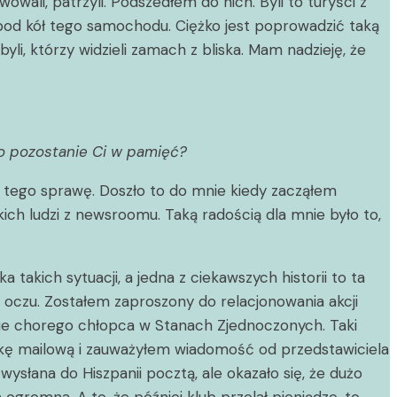
wali, patrzyli. Podszedłem do nich. Byli to turyści z
 spod kół tego samochodu. Ciężko jest poprowadzić taką
yli, którzy widzieli zamach z bliska. Mam nadzieję, że
go pozostanie Ci w pamięć?
 z tego sprawę. Doszło to do mnie kiedy zacząłem
ich ludzi z newsroomu. Taką radością dla mnie było to,
akich sytuacji, a jedna z ciekawszych historii to ta
oczu. Zostałem zaproszony do relacjonowania akcji
enie chorego chłopca w Stanach Zjednoczonych. Taki
ynkę mailową i zauważyłem wiadomość od przedstawiciela
słana do Hiszpanii pocztą, ale okazało się, że dużo