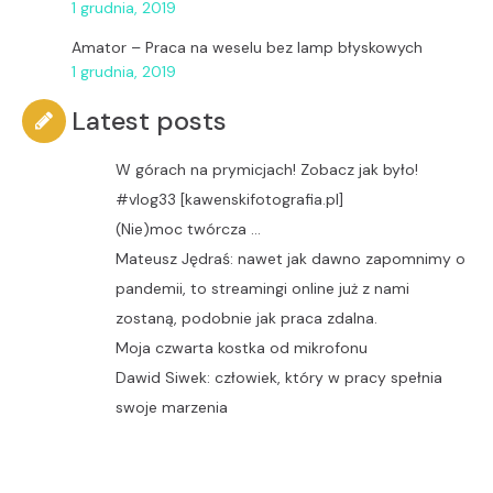
1 grudnia, 2019
Amator
–
Praca na weselu bez lamp błyskowych
1 grudnia, 2019
Latest posts
W górach na prymicjach! Zobacz jak było!
#vlog33 [kawenskifotografia.pl]
(Nie)moc twórcza …
Mateusz Jędraś: nawet jak dawno zapomnimy o
pandemii, to streamingi online już z nami
zostaną, podobnie jak praca zdalna.
Moja czwarta kostka od mikrofonu
Dawid Siwek: człowiek, który w pracy spełnia
swoje marzenia