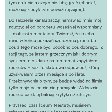
tym co lubię a czego nie lubię grać (chociaż,
może się kiedyś tym poważniej zajmę).
Do założenia kanału zaczął namawiać mnie mój
nauczyciel od parapetu, wcześniej wspomniany
– multiinstrumentalista. Twierdził, że trzeba
mnie w końcu pokazać szerszemu gronu, bo
coś z tego może być, podobno coś dobrego. Z
racji tego, że jestem grzecznym jak i dobrym
synkiem to o zdanie na ten temat zapytałem
rodziców –
nie.
To skrótowa odpowiedź, którą
uzyskiwałem przez miesiące albo i lata.
Przekonywanie o tym, że będzie widać na filmie
tylko moje palce nic nie pomagało. Widocznie
rodzice bardziej bali się krytyki niż ich syn.
Przyszedł czas liceum. Niestety, musiałem
zakończyć grę u wujka i przeniosłem się do