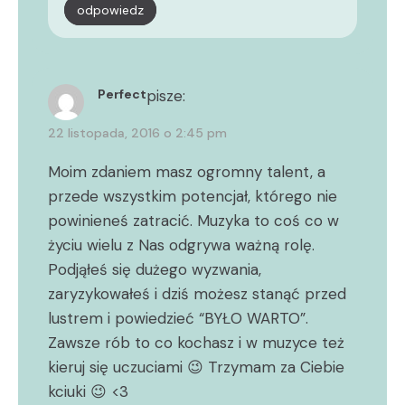
odpowiedz
Perfect
pisze:
22 listopada, 2016 o 2:45 pm
Moim zdaniem masz ogromny talent, a
przede wszystkim potencjał, którego nie
powinieneś zatracić. Muzyka to coś co w
życiu wielu z Nas odgrywa ważną rolę.
Podjąłeś się dużego wyzwania,
zaryzykowałeś i dziś możesz stanąć przed
lustrem i powiedzieć “BYŁO WARTO”.
Zawsze rób to co kochasz i w muzyce też
kieruj się uczuciami 😉 Trzymam za Ciebie
kciuki 😉 <3