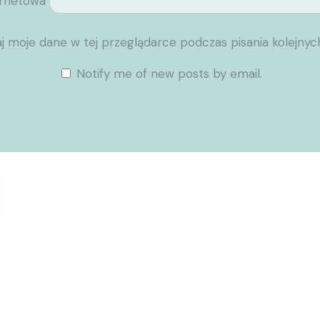
ernetowa
j moje dane w tej przeglądarce podczas pisania kolejnyc
Notify me of new posts by email.