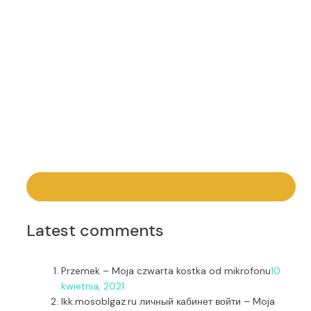
Latest comments
Przemek
–
Moja czwarta kostka od mikrofonu
10
kwietnia, 2021
lkk.mosoblgaz.ru личный кабинет войти
–
Moja