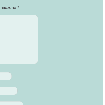
znaczone
*