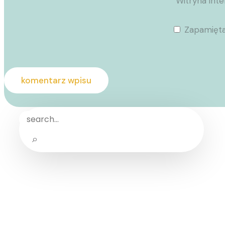
Witryna int
Zapamięta