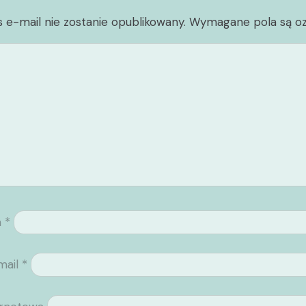
 e-mail nie zostanie opublikowany.
Wymagane pola są o
a
*
mail
*