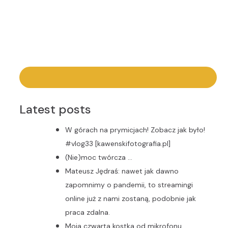
Latest posts
W górach na prymicjach! Zobacz jak było!
#vlog33 [kawenskifotografia.pl]
(Nie)moc twórcza …
Mateusz Jędraś: nawet jak dawno
zapomnimy o pandemii, to streamingi
online już z nami zostaną, podobnie jak
praca zdalna.
Moja czwarta kostka od mikrofonu