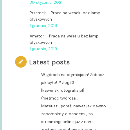
30 stycznia, 2021
Przemek
–
Praca na weselu bez lamp
błyskowych
1 grudnia, 2019
Amator
–
Praca na weselu bez lamp
błyskowych
1 grudnia, 2019
Latest posts
W górach na prymicjach! Zobacz
jak było! #vlog33
[kawenskifotografia.pl]
(Nie)moc twórcza …
Mateusz Jędraś: nawet jak dawno
zapomnimy o pandemii, to
streamingi online już z nami
zostaną, podobnie jak praca