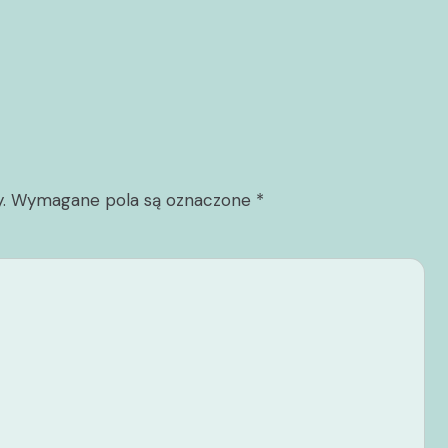
.
Wymagane pola są oznaczone
*