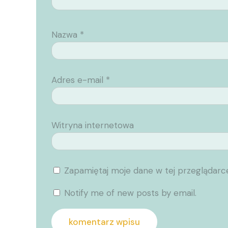
Nazwa
*
Adres e-mail
*
Witryna internetowa
Zapamiętaj moje dane w tej przeglądarc
Notify me of new posts by email.