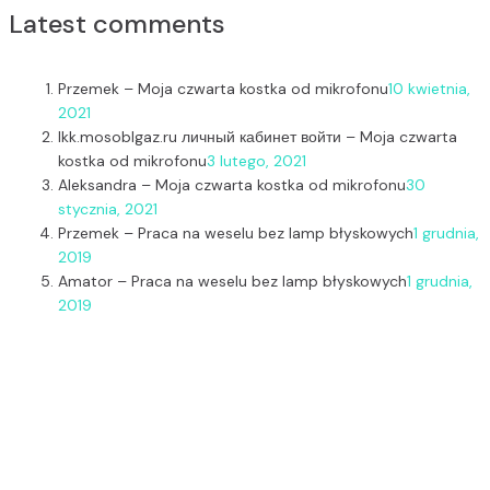
Latest comments
Przemek
–
Moja czwarta kostka od mikrofonu
10 kwietnia,
2021
lkk.mosoblgaz.ru личный кабинет войти
–
Moja czwarta
kostka od mikrofonu
3 lutego, 2021
Aleksandra
–
Moja czwarta kostka od mikrofonu
30
stycznia, 2021
Przemek
–
Praca na weselu bez lamp błyskowych
1 grudnia,
2019
Amator
–
Praca na weselu bez lamp błyskowych
1 grudnia,
2019