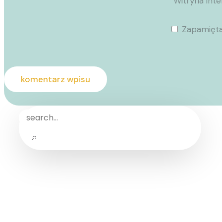
Witryna int
Zapamięta