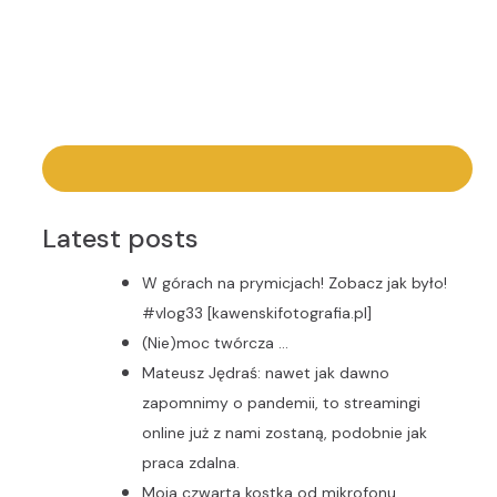
Latest posts
W górach na prymicjach! Zobacz jak było!
#vlog33 [kawenskifotografia.pl]
(Nie)moc twórcza …
Mateusz Jędraś: nawet jak dawno
zapomnimy o pandemii, to streamingi
online już z nami zostaną, podobnie jak
praca zdalna.
Moja czwarta kostka od mikrofonu