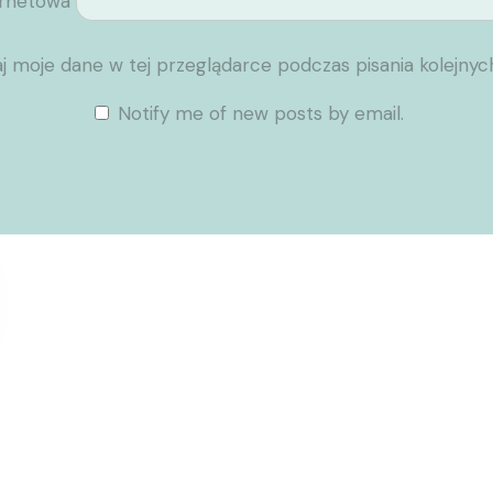
ernetowa
j moje dane w tej przeglądarce podczas pisania kolejnyc
Notify me of new posts by email.