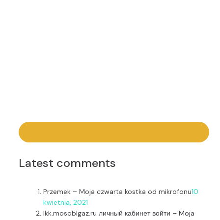
Latest comments
Przemek
–
Moja czwarta kostka od mikrofonu
10
kwietnia, 2021
lkk.mosoblgaz.ru личный кабинет войти
–
Moja