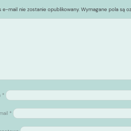
 e-mail nie zostanie opublikowany.
Wymagane pola są o
a
*
mail
*