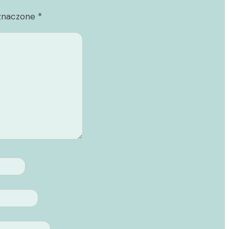
znaczone
*