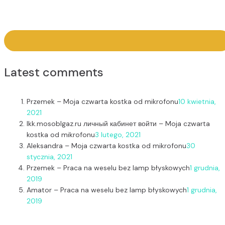
Latest comments
Przemek
–
Moja czwarta kostka od mikrofonu
10 kwietnia,
2021
lkk.mosoblgaz.ru личный кабинет войти
–
Moja czwarta
kostka od mikrofonu
3 lutego, 2021
Aleksandra
–
Moja czwarta kostka od mikrofonu
30
stycznia, 2021
Przemek
–
Praca na weselu bez lamp błyskowych
1 grudnia,
2019
Amator
–
Praca na weselu bez lamp błyskowych
1 grudnia,
2019