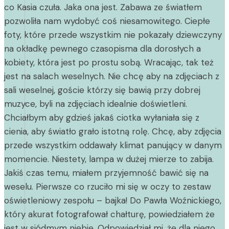
co Kasia czuła. Jaka ona jest. Zabawa ze światłem
pozwoliła nam wydobyć coś niesamowitego. Ciepłe
foty, które przede wszystkim nie pokazały dziewczyny
na okładkę pewnego czasopisma dla dorosłych a
kobiety, która jest po prostu sobą. Wracając, tak też
jest na salach weselnych. Nie chcę aby na zdjęciach z
sali weselnej, goście którzy się bawią przy dobrej
muzyce, byli na zdjęciach idealnie doświetleni.
Chciałbym aby gdzieś jakaś ciotka wyłaniała się z
cienia, aby światło grało istotną rolę. Chcę, aby zdjęcia
przede wszystkim oddawały klimat panujący w danym
momencie. Niestety, lampa w dużej mierze to zabija.
Jakiś czas temu, miałem przyjemność bawić się na
weselu. Pierwsze co rzuciło mi się w oczy to zestaw
oświetleniowy zespołu – bajka! Do Pawła Woźnickiego,
który akurat fotografował chałturę, powiedziałem że
jest w siódmym niebie. Odpowiedział mi, że dla niego