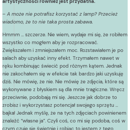
artystyczności również jest przydatna.
–
A może nie potrafisz korzystać z lamp? Przecież
wiadomo, że to nie taka prosta zabawa.
Hmmm … szczerze. Nie wiem, wydaje mi się, że robiłem
wszystko co mogłem aby je rozpracować.
Zwiększałem i zmniejszałem moc. Rozstawiałem je po
salach aby uzyskać inny efekt. Trzymałem nawet w
ręku kombinując świecić pod różnym kątem. Jednak
nie zakochałem się w efekcie tak bardzo jaki uzyskuję
dziś. Nie mówię, że nie. Nie mówię że zdjęcia, które są
wykonywane z błyskiem są dla mnie tragiczne. Wręcz
przeciwnie, podobają mi się. Jeszcze jak dobrze to
zrobisz i wykorzystasz potencjał swojego sprzętu …
bajka! Jednak myślę, że na tych zdjęciach powinienem
znaleźć “własne ja”. Czyli coś, co mi się podoba, coś w
czym czuje się świetnie i robiąc to jestem z tego