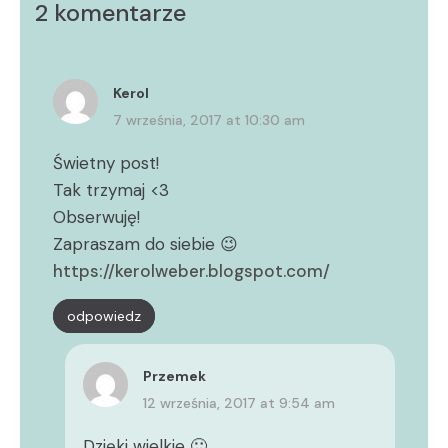
2 komentarze
Kerol
7 września, 2017 at 10:30 am
Świetny post!
Tak trzymaj <3
Obserwuję!
Zapraszam do siebie 😉
https://kerolweber.blogspot.com/
odpowiedz
Przemek
12 września, 2017 at 9:54 am
Dzięki wielkie 🙂