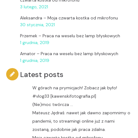
czwarta kostka od mikrofonu
3 lutego, 2021
Aleksandra
–
Moja czwarta kostka od mikrofonu
30 stycznia, 2021
Przemek
–
Praca na weselu bez lamp błyskowych
1 grudnia, 2019
Amator
–
Praca na weselu bez lamp błyskowych
1 grudnia, 2019
Latest posts
W górach na prymicjach! Zobacz jak było!
#vlog33 [kawenskifotografia.pl]
(Nie)moc twórcza …
Mateusz Jędraś: nawet jak dawno zapomnimy o
pandemii, to streamingi online już z nami
zostaną, podobnie jak praca zdalna.
Moja czwarta kostka od mikrofonu