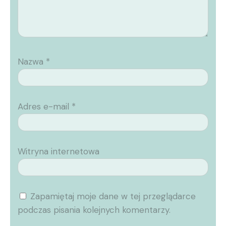
Nazwa
*
Adres e-mail
*
Witryna internetowa
Zapamiętaj moje dane w tej przeglądarce
podczas pisania kolejnych komentarzy.