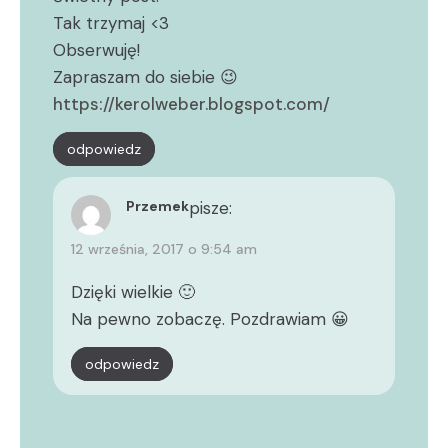
Tak trzymaj <3
Obserwuję!
Zapraszam do siebie 😉
https://kerolweber.blogspot.com/
odpowiedz
Przemek
pisze:
12 września, 2017 o 9:54 am
Dzięki wielkie 🙂
Na pewno zobaczę. Pozdrawiam 😀
odpowiedz