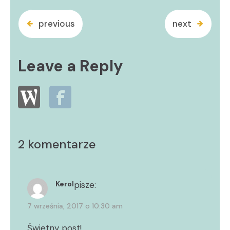
previous
next
Leave a Reply
2 komentarze
Kerol
pisze:
7 września, 2017 o 10:30 am
Świetny post!