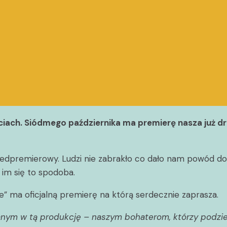
iach. Siódmego października ma premierę nasza już dru
przedpremierowy. Ludzi nie zabrakło co dało nam powód d
 im się to spodoba.
ie” ma oficjalną premierę na którą serdecznie zaprasza.
w tą produkcję – naszym bohaterom, którzy podzielili s