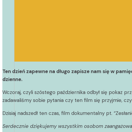
Ten dzień zapewne na długo zapisze nam się w pamięc
dzienne.
Wczoraj, czyli szóstego października odbył się pokaz 
zadawaliśmy sobie pytania czy ten film się przyjmie, czy
Dzisiaj nadszedł ten czas, film dokumentalny pt. “Zesłan
Serdecznie dziękujemy wszystkim osobom zaangażowanym 