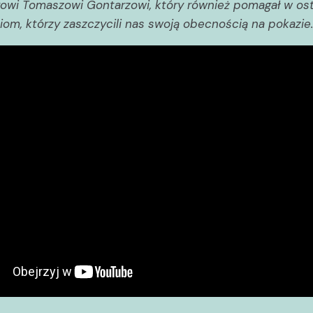
rowi Tomaszowi Gontarzowi, który również pomagał w ost
iom, którzy zaszczycili nas swoją obecnością na pokazie.