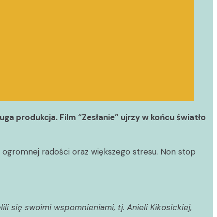
ga produkcja. Film “Zesłanie” ujrzy w końcu światło
o ogromnej radości oraz większego stresu. Non stop
ię swoimi wspomnieniami, tj. Anieli Kikosickiej,