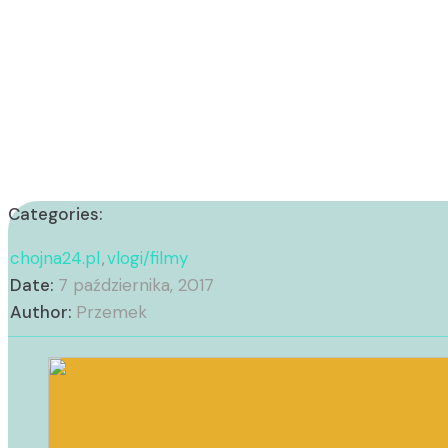
Categories:
chojna24.pl
vlogi/filmy
,
Date:
7 października, 2017
Author:
Przemek