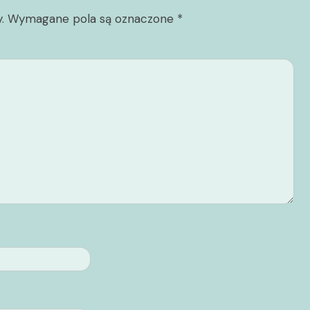
.
Wymagane pola są oznaczone
*