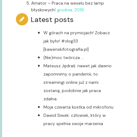
Amator
–
Praca na weselu bez lamp
błyskowych
1 grudnia, 2019
Latest posts
W górach na prymicjach! Zobacz
jak było! #vlog33
[kawenskifotografia.pl]
(Nie)moc twórcza …
Mateusz Jędraś: nawet jak dawno
zapomnimy o pandemii, to
streamingi online już z nami
zostaną, podobnie jak praca
zdalna.
Moja czwarta kostka od mikrofonu
Dawid Siwek: człowiek, który w
pracy spełnia swoje marzenia