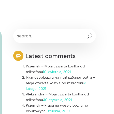
Latest comments
Przemek
–
Moja czwarta kostka od
mikrofonu
10 kwietnia, 2021
lkk.mosoblgaz.ru личный кабинет войти
–
Moja czwarta kostka od mikrofonu
3
lutego, 2021
Aleksandra
–
Moja czwarta kostka od
mikrofonu
30 stycznia, 2021
Przemek
–
Praca na weselu bez lamp
błyskowych
1 grudnia, 2019