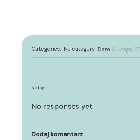
Categories:
No category
Date:
4 lutego, 2
No tags
No responses yet
Dodaj komentarz