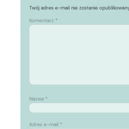
Twój adres e-mail nie zostanie opublikowany
Komentarz
*
Nazwa
*
Adres e-mail
*