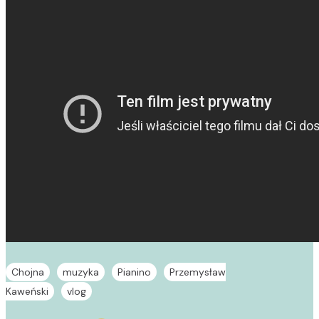
Chojna
muzyka
Pianino
Przemysław
Kaweński
vlog