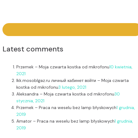
Latest comments
Przemek
–
Moja czwarta kostka od mikrofonu
10 kwietnia,
2021
lkk.mosoblgaz.ru личный кабинет войти
–
Moja czwarta
kostka od mikrofonu
3 lutego, 2021
Aleksandra
–
Moja czwarta kostka od mikrofonu
30
stycznia, 2021
Przemek
–
Praca na weselu bez lamp błyskowych
1 grudnia,
2019
Amator
–
Praca na weselu bez lamp błyskowych
1 grudnia,
2019