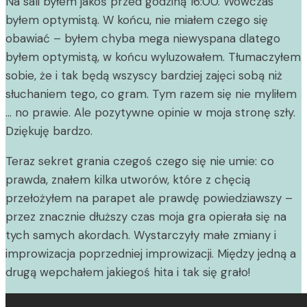
Na sali byłem jakoś przed godziną 16:00. Wówczas
byłem optymistą. W końcu, nie miałem czego się
obawiać – byłem chyba mega niewyspana dlatego
byłem optymistą, w końcu wyluzowałem. Tłumaczyłem
sobie, że i tak będą wszyscy bardziej zajęci sobą niż
słuchaniem tego, co gram. Tym razem się nie myliłem
… no prawie. Ale pozytywne opinie w moja stronę szły.
Dziękuję bardzo.
Teraz sekret grania czegoś czego się nie umie: co
prawda, znałem kilka utworów, które z chęcią
przełożyłem na parapet ale prawdę powiedziawszy –
przez znacznie dłuższy czas moja gra opierała się na
tych samych akordach. Wystarczyły małe zmiany i
improwizacja poprzedniej improwizacji. Między jedną a
drugą wepchałem jakiegoś hita i tak się grało!