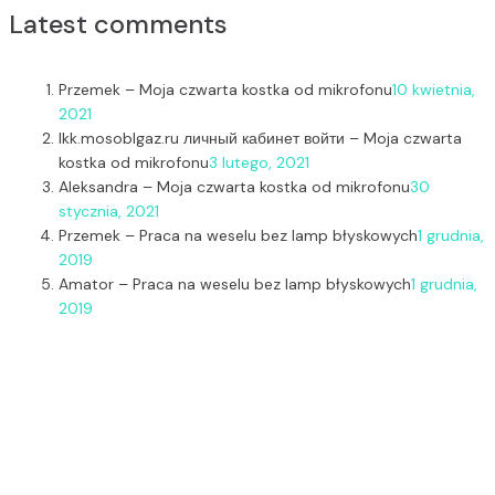
Latest comments
Przemek
–
Moja czwarta kostka od mikrofonu
10 kwietnia,
2021
lkk.mosoblgaz.ru личный кабинет войти
–
Moja czwarta
kostka od mikrofonu
3 lutego, 2021
Aleksandra
–
Moja czwarta kostka od mikrofonu
30
stycznia, 2021
Przemek
–
Praca na weselu bez lamp błyskowych
1 grudnia,
2019
Amator
–
Praca na weselu bez lamp błyskowych
1 grudnia,
2019