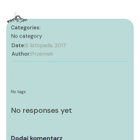
Categories:
No category
Date:
8 listopada, 2017
Author:
Przemek
No tags
No responses yet
Dodaj komentarz