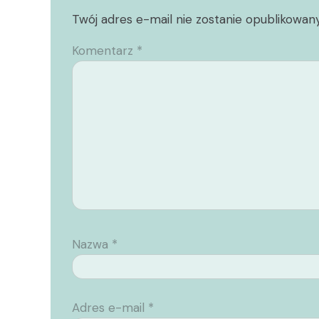
Twój adres e-mail nie zostanie opublikowany
Komentarz
*
Nazwa
*
Adres e-mail
*