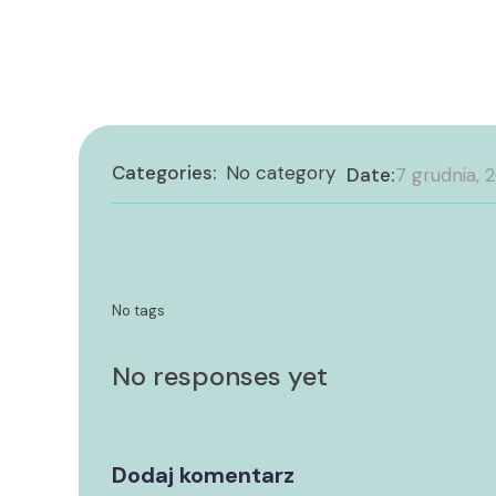
Categories:
No category
Date:
7 grudnia, 
No tags
No responses yet
Dodaj komentarz