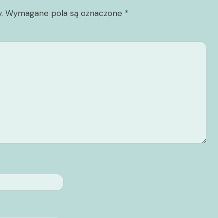
.
Wymagane pola są oznaczone
*