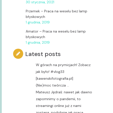
30 stycznia, 2021
Przemek
–
Praca na weselu bez lamp
błyskowych
1 grudnia, 2019
Amator
–
Praca na weselu bez lamp
błyskowych
1 grudnia, 2019
Latest posts
W górach na prymicjach! Zobacz
jak było! #vlog33
[kawenskifotografia.pl]
(Nie)moc twórcza …
Mateusz Jędraś: nawet jak dawno
zapomnimy o pandemii, to
streamingi online już z nami
zostaną, podobnie jak praca