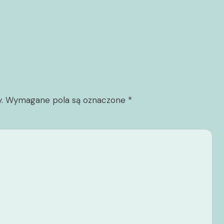
.
Wymagane pola są oznaczone
*