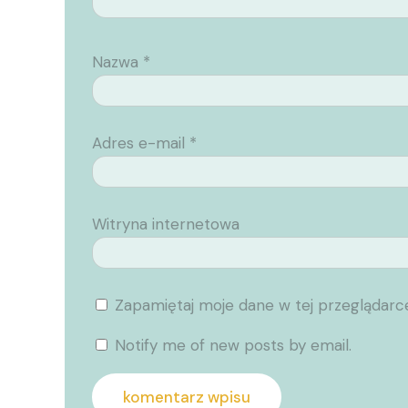
Nazwa
*
Adres e-mail
*
Witryna internetowa
Zapamiętaj moje dane w tej przeglądarc
Notify me of new posts by email.