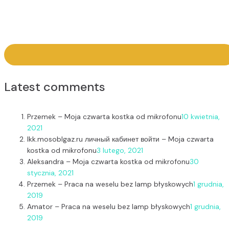
Latest comments
Przemek
–
Moja czwarta kostka od mikrofonu
10 kwietnia,
2021
lkk.mosoblgaz.ru личный кабинет войти
–
Moja czwarta
kostka od mikrofonu
3 lutego, 2021
Aleksandra
–
Moja czwarta kostka od mikrofonu
30
stycznia, 2021
Przemek
–
Praca na weselu bez lamp błyskowych
1 grudnia,
2019
Amator
–
Praca na weselu bez lamp błyskowych
1 grudnia,
2019