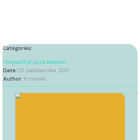
Categories:
chojna24.pl
poza kadrem
,
Date:
23 października, 2017
Author:
Przemek