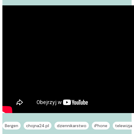
Bergen
chojna24.pl
dziennikarstwo
iPhone
telewizja