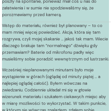
poszły na spontanie, ponieważ miał coś u nas do
załatwienia i w sumie nie spodziewaliśmy się, że
porozmawiamy przed kamerą.
Wstęp do materiału, również był planowany – to co
mam mniej więcej powiedzieć. Akcja, która się tam
rozgrywa, czyli mojej skakanie … jakoś tak mam. Wiecie
dlaczego brakuje tam “normalnego” dźwięku gdy
przemawiam? Baterie od mikrofonu padły więc
musieliśmy sobie poradzić wewnętrznym od lustrzanki.
Wcześniej nieplanowanymi minutami było moje
wystąpienie w górach (oglądaj od minuty piątej … a
najlepiej oglądaj całość). Byłem wówczas na
zwiedzaniu. Codziennie układał mi się w głowie
wizerunek materiału i szukałem ciekawych miejsc aby
w miarę możliwości to wykorzystać. W takim punkcie,
w którym się wówczas znalazłem, zdałem sobie