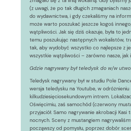
zmagało się z ta linią wokalną. Gdy byliśm
(z uwagi, że po tak długich zmaganiach nasz
do wydawnictwa, i gdy czekaliśmy na inform
może warto poszukać jeszcze kogoś innego,
wątpliwości. Jak się dziś okazuje, była to je
temu poszukując następnych wokalistów, tr
tak, aby wydobyć wszystko co najlepsze z je
wszystkie wątpliwości – zarówno nasze, jak 
Gdzie nagrywany był teledysk do w/w utworu
Teledysk nagrywany był w studiu Pole Dance 
wersja teledysku na Youtube, w odróżnieniu 
kilkudziesięciosekundowym intrem. Lokalizacj
Oświęcimiu, zaś samochód (czerwony musta
przyjaciół. Samo nagrywanie akrobacji Kasi
nocnych. Sceny z mustangiem nagrywaliśmy 
począwszy od pomysłu, poprzez dobór scen,