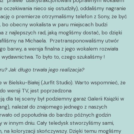
y już “prawie” usatysfakcjonowani poprawnym wokalem
e oczekiwania nieco się ostudziły), oddaliśmy nagranie
ację o premierze otrzymaliśmy telefon z Sony, że być
 bo obecny wokalista w paru miejscach budzi
dna z najlepszych rad, jaką mogliśmy dostać, bo dzięki
afiliśmy na Michaela. Przetransponowaliśmy utwór
go barwy, a wersja finalna z jego wokalem rozwiała
i wydawnictwa. To było to, czego szukaliśmy !
? Jak długo trwała jego realizacja?
w Bielsku-Białej (Jurfit Studio). Warto wspomnieć, że
do wersji TV, jest poprzedzona
ą dla tej sceny był podziemny garaż Galerii Książki w
ng), należał do znajomego jednego z naszych
 trwało od popołudnia do bardzo późnych godzin
w innym dniu. Cały teledysk stworzyliśmy sami,
 na koloryzacji skończywszy. Dzięki temu mogliśmy