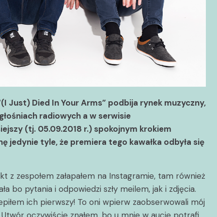
“(I Just) Died In Your Arms” podbija rynek muzyczny,
łośniach radiowych a w serwisie
jszy (tj. 05.09.2018 r.) spokojnym krokiem
 jedynie tyle, że premiera tego kawałka odbyła się
takt z zespołem załapałem na Instagramie, tam również
a bo pytania i odpowiedzi szły meilem, jak i zdjęcia.
zepiłem ich pierwszy! To oni wpierw zaobserwowali mój
t. Utwór oczywiście znałem, bo u mnie w aucie potrafi