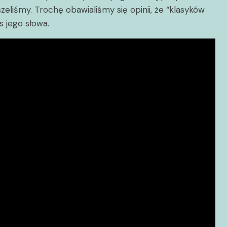
eliśmy. Trochę obawialiśmy się opinii, że “klasyków
s jego słowa.