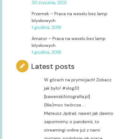
30 stycznia, 2021
Przemek
–
Praca na weselu bez lamp
błyskowych
1 grudnia, 2019
Amator
–
Praca na weselu bez lamp
błyskowych
1 grudnia, 2019
Latest posts
W górach na prymicjach! Zobacz
jak było! #vlog33
[kawenskifotografia.pl]
(Nie)moc twórcza …
Mateusz Jędraś: nawet jak dawno
zapomnimy o pandemii, to
streamingi online już z nami
zostaną, podobnie jak praca