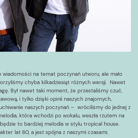
e wiadomości na temat poczynań utworu, ale mało
worzyliśmy chyba kilkadziesiąt różnych wersji. Nawet
gę. Był nawet taki moment, że przestaliśmy czuć,
wową, i tylko dzięki opinii naszych znajomych,
uchiwanie naszych poczynań – wróciliśmy do jednej z
melodia, która wchodzi po wokalu, weszła rzutem na
dzie to bardziej melodia w stylu tropical house.
kter lat 80, a jest spójna z naszymi czasami.