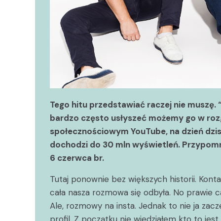
Tego hitu przedstawiać raczej nie muszę. 
bardzo często usłyszeć możemy go w rozg
społecznościowym YouTube, na dzień dzisie
dochodzi do 30 mln wyświetleń. Przypomnę
6 czerwca br.
Tutaj ponownie bez większych historii. Kon
cała nasza rozmowa się odbyła. No prawie cał
Ale, rozmowy na insta. Jednak to nie ja zac
profil. Z początku nie wiedziałem kto to jes