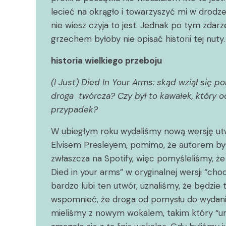
lecieć na okrągło i towarzyszyć mi w drodze 
nie wiesz czyja to jest. Jednak po tym zdar
grzechem byłoby nie opisać historii tej nuty.
historia wielkiego przeboju
(I Just) Died In Your Arms: skąd wziął się 
droga twórcza? Czy był to kawałek, który 
przypadek?
W ubiegłym roku wydaliśmy nową wersję utw
Elvisem Presleyem, pomimo, że autorem był 
zwłaszcza na Spotify, więc pomyśleliśmy, że 
Died in your arms” w oryginalnej wersji “cho
bardzo lubi ten utwór, uznaliśmy, że będzie
wspomnieć, że droga od pomysłu do wydani
mieliśmy z nowym wokalem, takim który “un