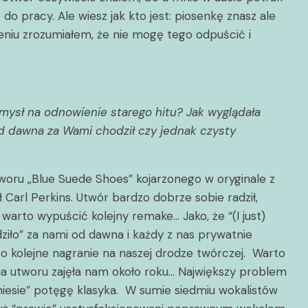
do pracy. Ale wiesz jak kto jest: piosenkę znasz ale
zeniu zrozumiałem, że nie mogę tego odpuścić i
pomysł na odnowienie starego hitu? Jak wyglądała
od dawna za Wami chodził czy jednak czysty
oru „Blue Suede Shoes” kojarzonego w oryginale z
Carl Perkins. Utwór bardzo dobrze sobie radził,
warto wypuścić kolejny remake… Jako, że “(I just)
dziło” za nami od dawna i każdy z nas prywatnie
 to kolejne nagranie na naszej drodze twórczej. Warto
a utworu zajęła nam około roku… Największy problem
iesie” potęgę klasyka. W sumie siedmiu wokalistów