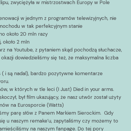
klipu, zwyciężyła w mistrzostwach Europy w Pole
 renowacji w jednym z programów telewizyjnych, nie
amochodu w tak perfekcyjnym stanie
no około 20 mln razy
j, około 2 mln
z na Youtube, z pytaniem skąd pochodzą słuchacze,
y okazji dowiedzieliśmy się też, że maksymalna liczba
 ( i są nadal), bardzo pozytywne komentarze
oru.
, w których w tle leci (I Just) Died in your arms.
koczył, był film ukazujący, że nasz utwór został użyty
mów na Eurosporcie (Watts)
iliśmy parę słów z Panem Markiem Sierockim. Gdy
 się u naszym remake’u, zapytaliśmy czy możemy to
zamieściliśmy na naszym fanpage. Do tej pory