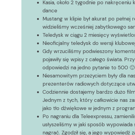
Kasia, około 2 tygodnie po nakręceniu 
dance
Mustang w klipie był akurat po pełnej
widzieliśmy wcześniej zabytkowego s
Teledysk w ciągu 2 miesięcy wyświetlo
Nieoficjalny teledysk do wersji klubowe
Gdy wrzuciliśmy podwieszony komentar
pojawiły się wpisy z całego świata. Prz
odpowiedzi na jedno pytanie to 500 🙂
Niesamowitym przeżyciem były dla nas
prezenterów radiowych dotyczące utw
Codziennie dostajemy bardzo dużo filmów
Jednym z tych, który całkowicie nas zas
jako tło dźwiękowe w jednym z progra
Po nagraniu dla Teleexpressu, zamien
usłyszeliśmy w jaki sposób wypowiada
nagrać. Zgodził się, a jego wypowiedź 