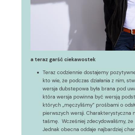
a teraz garść ciekawostek
Teraz codziennie dostajemy pozytywn
kto wie, że podczas działania z nim, st
wersja dubstepowa była brana pod uwa
która wersja powinna być wersją podsta
których „męczyliśmy” prośbami o odsł
pierwszych wersji. Charakterystyczna 
taśmę. Wcześniej zdecydowaliśmy, że bę
Jednak obecna oddaje najbardziej chara